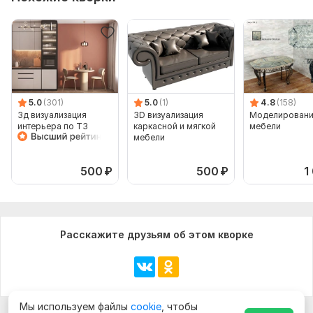
5.0
(301)
5.0
(1)
4.8
(158)
3д визуализация
3D визуализация
Моделирован
интерьера по ТЗ
каркасной и мягкой
мебели
мебели
500
₽
500
₽
1
Расскажите друзьям об этом кворке
Мы используем файлы
cookie
, чтобы