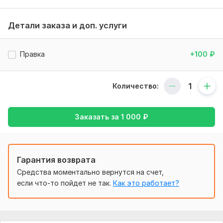
-Lumion
Детали заказа и доп. услуги
-SketchUP
-TwinMotion
Правка
+100
₽
Имею опыт создания проектов и визуализации
Нужно для заказа:
Количество:
От вас требуется:
1. Информационная модель объекта визуализации.
Заказать за
1 000
₽
2. Четкое ТЗ
3. Референс (если есть, или если вам нужен четкий
определенный стиль визуализации)
Гарантия возврата
Вид:
Визуализация
Средства моментально вернутся на счет,
если что-то пойдет не так.
Как это работает?
Объем услуги в кворке:
1 придомовая, парковая и тд
территория