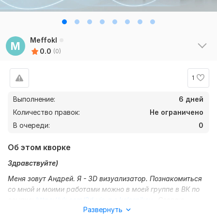
Meffokl
M
0.0
(0)
1
Выполнение:
6 дней
Количество правок:
Не ограничено
В очереди:
0
Об этом кворке
Здравствуйте)
Меня зовут Андрей. Я - 3D визуализатор. Познакомиться
со мной и моими работами можно в моей группе в ВК по
ссылке:
https://vk.com/3d_vis_a.s.kolesnikov
. Создаю
Развернуть
качественную визуализацию. Учитываю Ваши пожелания.