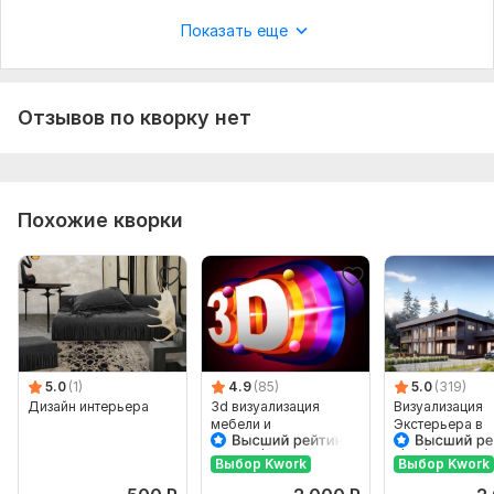
Показать еще
Отзывов по кворку нет
Похожие кворки
5.0
(1)
4.9
(85)
5.0
(319)
Дизайн интерьера
3d визуализация
Визуализация
мебели и
Экстерьера в
моделирование
программе Sk
корпусной мебели
Выбор Kwork
Выбор Kwork