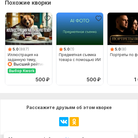
Похожие кворки
5.0
(887)
5.0
(1)
5.0
(8)
Иллюстрация на
Предметная съемка
Портреты по ф
заданную тему,
товара с помощью ИИ
персонаж, с помощью
нейросетей
Выбор Kwork
500
₽
500
₽
1
Расскажите друзьям об этом кворке