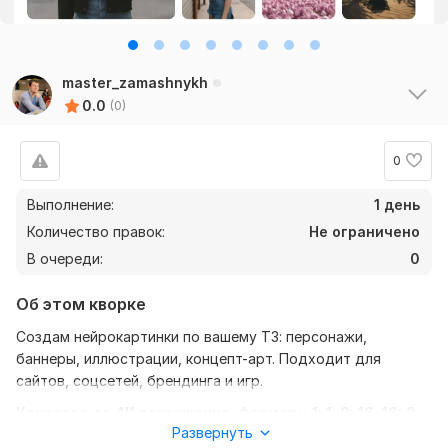
master_zamashnykh
0.0
(0)
0
Выполнение:
1 день
Количество правок:
Не ограничено
В очереди:
0
Об этом кворке
Создам нейрокартинки по вашему ТЗ: персонажи,
баннеры, иллюстрации, концепт-арт. Подходит для
сайтов, соцсетей, брендинга и игр.
Качество до 4К разрешения. Форматы 1: 1, 9: 16, 16: 9.
Развернуть
Вы получите качественные нейроизображения, созданные