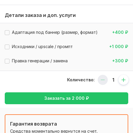
по вашему техническому заданию (референсы, идеи,
стиль).
Детали заказа и доп. услуги
Использую продвинутые нейросети:
- Midjourney v6
Адаптация под баннер (размер, формат)
+400
₽
- Stable Diffusion XL, SD, Flux
Исходники / upscale / промпт
+1 000
₽
- Fooocus 2.5.5 XL, SD
*ретушь и улучшение по запросу
Правка генерации / замена
+300
₽
Что я могу сгенерировать:
- Персонажи (для игр, NFT, бренд‑герои)
Количество:
- Баннеры и иллюстрации для соцсетей
- Изображения для сайтов и лендингов
Заказать за
2 000
₽
- Стильные обложки, концепт‑арт, 3D‑образы
- Сюжетные сцены, изометрия, flat, реализм
Гарантия возврата
Преимущества:
Средства моментально вернутся на счет,