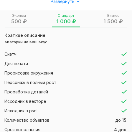
Развернуть
Хочу получить от вас ответ, надеюсь вам понравится моя
работа, очень долго старался над ней и делал ее.
Эконом
Стандарт
Бизнес
Вид:
Персонажи и объекты
500
₽
1 000
₽
1 500
₽
Краткое описание
Аватарки на ваш вкус
Скетч
Для печати
Прорисовка окружения
Персонаж в полный рост
Проработка деталей
Исходник в векторе
Исходник в psd
Количество объектов
до 15
Срок выполнения
4 дня