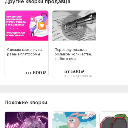
Другие кворки продавца
Сделаю карточку на
Переведу тексты, в
разные платформы
большом количестве,
любого типа
от 500
₽
от 500
₽
1,000
₽
за 1 000 зн.
Похожие кворки