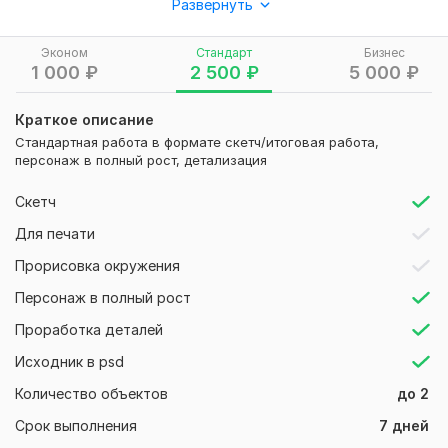
Развернуть
прислать файлы со слоями. Возможна реализация
дополнительно контуров резки, если арты необходимы
для стикерпака. Берусь за работы с персонажами
Эконом
Стандарт
Бизнес
1 000
₽
2 500
₽
5 000
₽
описанными в тексте (герои произведений)
Нужно для заказа:
Краткое описание
Детальное описание стоящей задачи, видение,
Стандартная работа в формате скетч/итоговая работа,
референсы. Чиби стиль или полноценки, указание наличия
персонаж в полный рост, детализация
или отсутствия фона, какие файлы и в каком формате
требуются на выходе и пожелание по срокам реализации
Скетч
Вид:
Объекты и персонажи
Для печати
Прорисовка окружения
Персонаж в полный рост
Проработка деталей
Исходник в psd
Количество объектов
до 2
Срок выполнения
7 дней