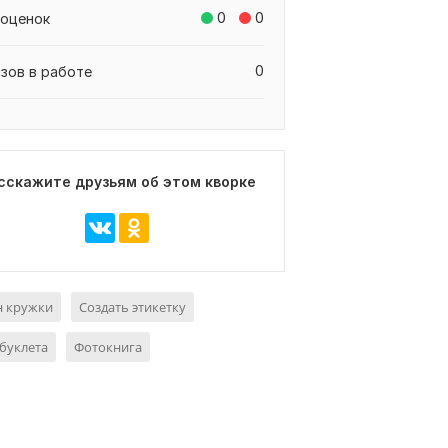
0
0
 оценок
0
азов в работе
сскажите друзьям об этом кворке
н кружки
Создать этикетку
буклета
Фотокнига