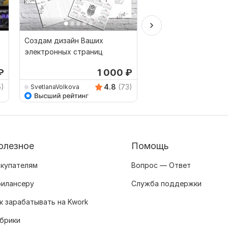
Создам дизайн Ваших
Дизайн листовки, фл
электронных страниц
₽
1 000
₽
от 
5)
4.8
(73)
SvetlanaVolkova
VikSemenova
олезное
Помощь
купателям
Вопрос — Ответ
илансеру
Служба поддержки
к зарабатывать на Kwork
брики