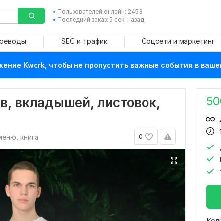
Пользователей онлайн: 2453
Последний заказ: 5 сек. назад
ереводы
SEO и трафик
Соцсети и маркетинг
ение Kwork, чтобы не пропустить важные события в ваше
50
в, вкладышей, листовок,
меню, книга
0
Кол