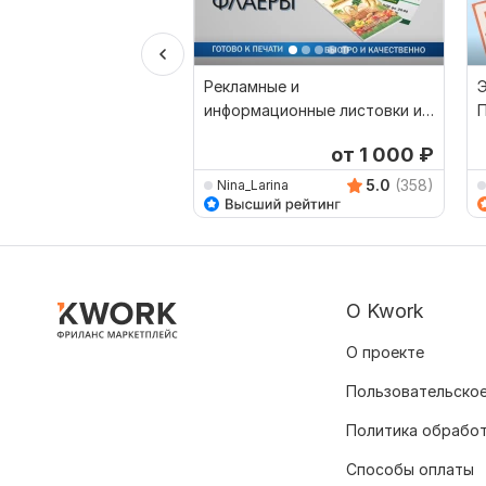
Рекламные и
Э
информационные листовки и
П
флаеры
от 1 000
₽
5.0
(358)
Nina_Larina
О Kwork
О проекте
Пользовательское
Политика обрабо
Способы оплаты