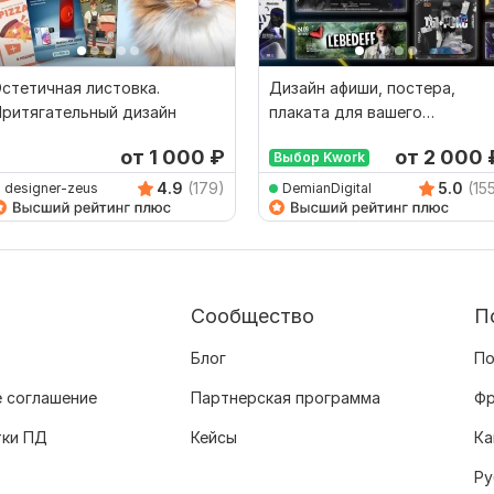
стетичная листовка.
Дизайн афиши, постера,
ритягательный дизайн
плаката для вашего
мероприятия
от 1 000
₽
от 2 000
Выбор Kwork
4.9
(179)
5.0
(15
designer-zeus
DemianDigital
Сообщество
П
Блог
По
 соглашение
Партнерская программа
Фр
тки ПД
Кейсы
Ка
Ру