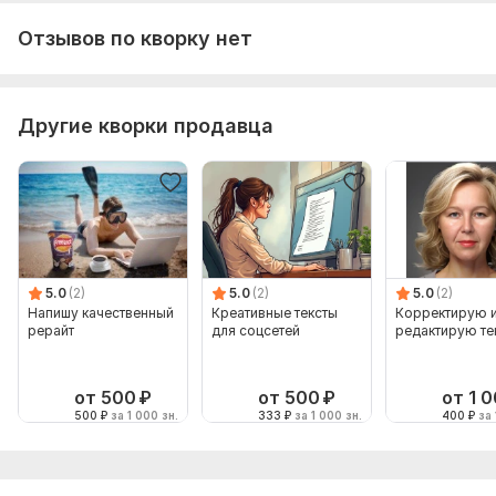
Отзывов по кворку нет
Другие кворки продавца
5.0
(2)
5.0
(2)
5.0
(2)
Напишу качественный
Креативные тексты
Корректирую 
рерайт
для соцсетей
редактирую те
от 500
₽
от 500
₽
от 1 
500
₽
за 1 000 зн.
333
₽
за 1 000 зн.
400
₽
за 