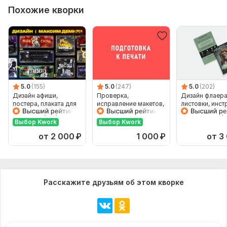
Похожие кворки
5.0
(155)
5.0
(247)
5.0
(202)
Дизайн афиши,
Проверка,
Дизайн флаера
постера, плаката для
исправление макетов,
листовки, инст
вашего мероприятия
подготовка к печати
Бесплатные пр
рамках ТЗ
Выбор Kwork
Выбор Kwork
от 2 000
₽
1 000
₽
от 3
Расскажите друзьям об этом кворке