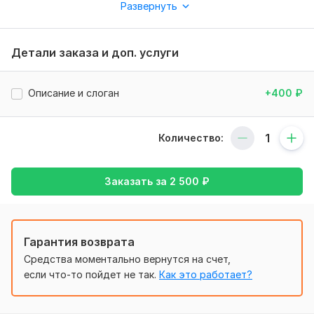
поднимается и продажи растут.
Развернуть
Нужно для заказа:
Чтобы выполнить Ваш заказ, необходимо подробное
Детали заказа и доп. услуги
описание вашего видения и данные о проекте,
деятельности и перспективах Вашего бизнеса
Описание и слоган
+400
₽
Файлы
шрифт.JPEG
Количество:
шрифты.JPEG
Фриланс услуга включает:
Заказать за
2 500
₽
Разработка логотипа
Исходник
Подбор изображений
Гарантия возврата
Количество страниц: 1
Средства моментально вернутся на счет,
Текст на изделии
если что-то пойдет не так.
Как это работает?
Срок выполнения:
2 дня
Уникальность:
Уникальный