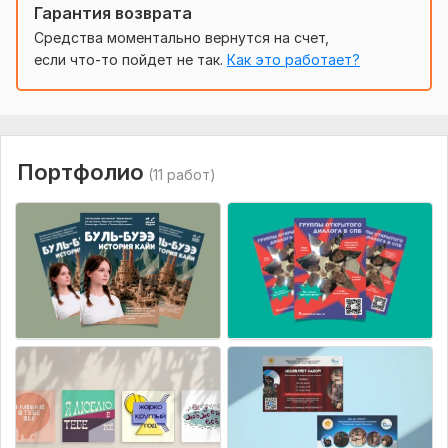
Гарантия возврата
Bobrovmm
8 месяцев назад
Средства моментально вернутся на счет,
B
если что-то пойдет не так.
Как это работает?
Оперативно и профессионально! Спасибо!
aiu_veni_vedi_vici
1 год назад
Хорошая работа, обычно заказываем у другого 
Портфолио
(11 работ)
дизайнера афиши для нашего коллектива, но 
сейчас он в отпуске и мы воспользовались 
предложением Анастасии, спасибо за работу!
ognelight
2 года назад