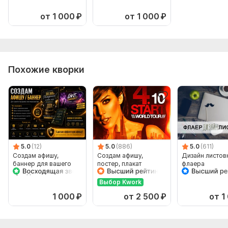
от 1 000
₽
от 1 000
₽
Похожие кворки
5.0
(12)
5.0
(886)
5.0
(611)
Создам афишу,
Создам афишу,
Дизайн листовк
баннер для вашего
постер, плакат
флаера
праздника или
мероприятия
Выбор Kwork
1 000
₽
от 2 500
₽
от 1