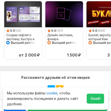
5.0
(26)
5.0
(101)
5.0
(566)
Создам лифлет и
Дизайн листовки,
Буклет, евробу
листовку. Быстро и
флаера
который Вам
качественно
понравится
от 2 000
₽
1 500
₽
3
Расскажите друзьям об этом кворке
Мы используем файлы
cookie
, чтобы
анализировать посещения и делать сайт
Окей!
удобнее.
Чат
Заказать за
2 000
₽