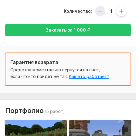
Нужно для заказа:
Количество:
Грамотно сформулированное техническое задание. Четкое
описание того, что нужно реализовать, при
необходимости инструменты, которые необходимо
Заказать за
1 000
₽
применять.
Фриланс услуга включает:
Концепт
Гарантия возврата
Прототип
Средства моментально вернутся на счет,
Графика
если что-то пойдет не так.
Как это работает?
Звук
Тестирование
Исходник
Срок выполнения:
1 день
Портфолио
(5 работ)
Вид:
ПК
Язык разработки:
Java,
JavaScript