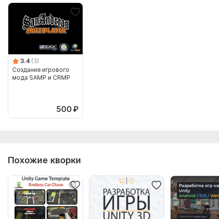
3.4
(3)
Создание игрового
мода SAMP и CRMP
500
₽
Похожие кворки