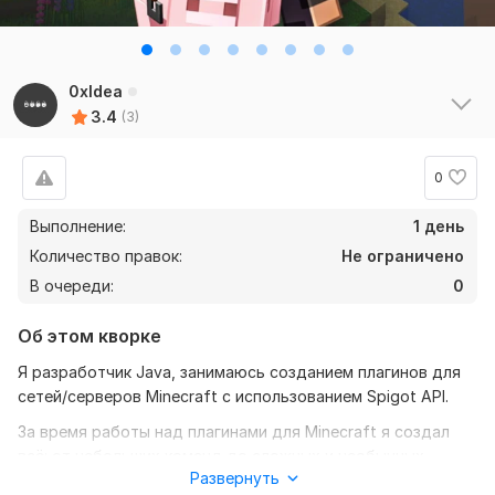
0xIdea
3.4
(3)
0
Выполнение:
1 день
Количество правок:
Не ограничено
В очереди:
0
Об этом кворке
Я разработчик Java, занимаюсь созданием плагинов для
сетей/серверов Minecraft с использованием Spigot API.
За время работы над плагинами для Minecraft я создал
всё: от небольших команд до сложных и необычных
Развернуть
систем.