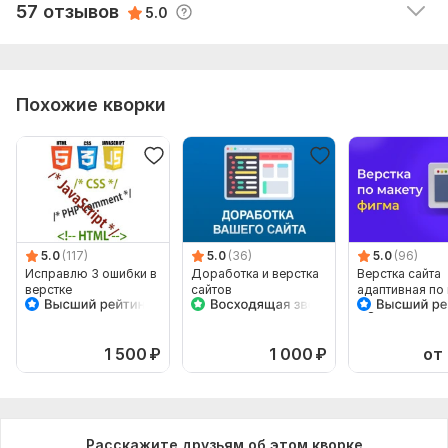
57 отзывов
5.0
Всё хорошо, работа сделана в срок.
Похожие кворки
5.0
(117)
5.0
(36)
5.0
(96)
Исправлю 3 ошибки в
Доработка и верстка
Верстка сайта
верстке
сайтов
адаптивная по
Figma
1 500
₽
1 000
₽
от
Расскажите друзьям об этом кворке