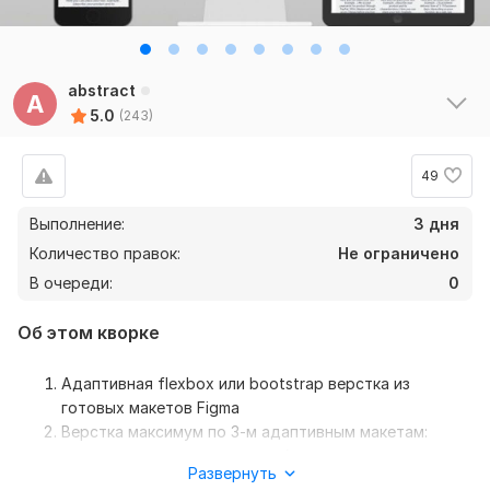
abstract
A
5.0
(243)
49
Выполнение:
3 дня
Количество правок:
Не ограничено
В очереди:
0
Об этом кворке
Адаптивная flexbox или bootstrap верстка из
готовых макетов Figma
Верстка максимум по 3-м адаптивным макетам:
десктопная, планшетная, мобильная версия
Развернуть
Объем - 1 секция (где секция - это хедер, футер,