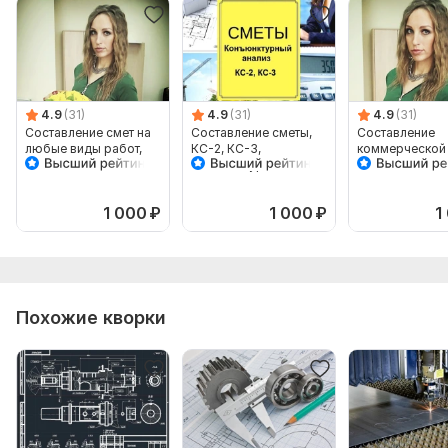
4.9
(31)
4.9
(31)
4.9
(31)
Составление смет на
Составление сметы,
Составление
любые виды работ,
КС-2, КС-3,
коммерческой 
КС-2, КС-3, КС-6
конъюнктурный
КС-2, КС-3,
анализ
конъюнктурны
анализ
1 000
₽
1 000
₽
1
Похожие кворки