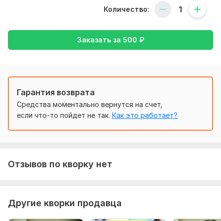
Количество:
- Составление Актов выполненных работ КС-2, КС-3;
- Работаю в ПК Гранд-Смета
Заказать за
500
₽
Нужно для заказа:
Проект/ВОР/чертеж или любые другие исходные данные.
Для формирования закрывающих документов - договор
или реквизиты сторон/договора, отчетный период.
Гарантия возврата
Вид:
Лестницы и конструкции
Средства моментально вернутся на счет,
Услуга:
Смета
если что-то пойдет не так.
Как это работает?
Объем услуги в кворке:
1 смета
Отзывов по кворку нет
Другие кворки продавца