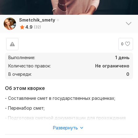
Smetchik_smety
4.9
(32)
0
Выполнение:
1 день
Количество правок:
Не ограничено
В очереди:
0
Об этом кворке
- Составление смет в государственных расценках;
- Перенабор смет;
- Подготовка сметной документации для прохождения
экспертизы;
Развернуть
- Проверка смет и выдача замечаний;