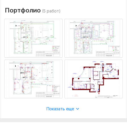
Текущая схема электроснабжения (если есть).
Портфолио
(5 работ)
Информация о предполагаемом оборудовании или
предпочтениях по маркам/моделям.
Цель консультации: подбор оборудования, монтаж,
подключение к сети, умный дом и т.д.
Вид:
Инженерные системы
Специфика:
Электричество
Услуга:
Проектирование
Объем услуги в кворке:
Консультация
Показать еще