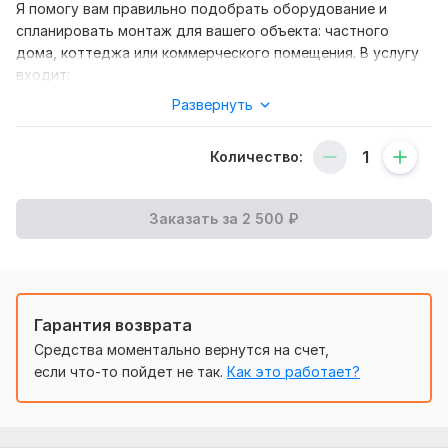
Я помогу вам правильно подобрать оборудование и
спланировать монтаж для вашего объекта: частного
дома, коттеджа или коммерческого помещения. В услугу
входит:
Развернуть
Выбор оборудования: трансформаторы, инверторы,
панели, автоматы, щиты и другое.
Количество:
Рекомендации по монтажу: расположение оборудования,
подключение к сети, безопасность и соответствие
нормам.
Заказать за
2 500
₽
Составление списка материалов для покупки и установки.
Советы по энергоэффективности и оптимизации
расходов.
Нужно для заказа:
Гарантия возврата
Для точной консультации мне потребуется:
Средства моментально вернутся на счет,
если что-то пойдет не так.
Как это работает?
Описание объекта: жилой дом, коттедж, коммерческий
объект и т.д.
План помещения или участка (если есть).