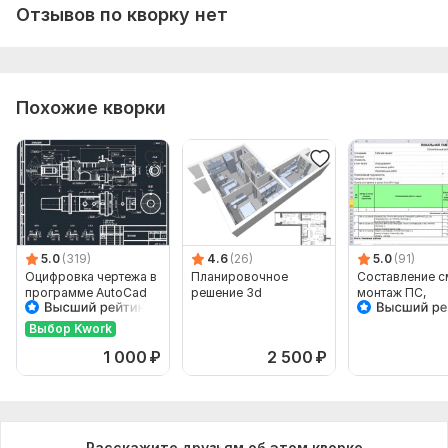
Отзывов по кворку нет
Похожие кворки
5.0
(319)
4.6
(26)
5.0
(91)
Оцифровка чертежа в
Планировочное
Составление с
программе AutoCad
решение 3d
монтаж ПС,
видеонаблюде
СКУД, СКС, О
Выбор Kwork
1 000
₽
2 500
₽
Расскажите друзьям об этом кворке