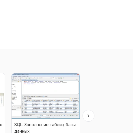
х
SQL. Заполнение таблиц базы
Составление и дора
данных
SQL запросов