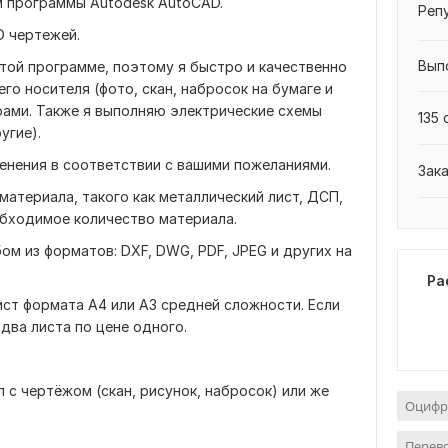
 программы Autodesk AutoCAD.
Реп
D чертежей.
Вып
этой программе, поэтому я быстро и качественно
го носителя (фото, скан, набросок на бумаге и
ерами. Также я выполняю электрические схемы
135 
угие).
енения в соответствии с вашими пожеланиями.
Зак
материала, такого как металлический лист, ДСП,
обходимое количество материала.
ом из форматов: DXF, DWG, PDF, JPEG и других на
Ра
ист формата A4 или A3 средней сложности. Если
два листа по цене одного.
 с чертёжом (скан, рисунок, набросок) или же
Оцифр
Перев