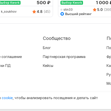
500
₽
1 000
Выбор Kwork
Выбор Kwork
5.0
(36
stin33
4.8
(45)
k_soukhov
Сообщество
П
Блог
По
 соглашение
Партнерская программа
Фр
тки ПД
Кейсы
Ка
Ру
Мо
ы
cookie
, чтобы анализировать посещения и делать сайт