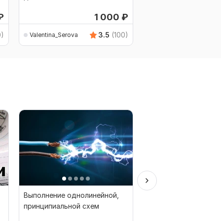
₽
1 000
₽
0)
3.5
(100)
Valentina_Serova
Valentina_Serova
Выполнение однолинейной,
Выполню проект
принципиальной схем
электроснабжения и
отдельные листы