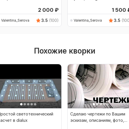
2 000
₽
1 500
3.5
(100)
3.5
(10
Valentina_Serova
Valentina_Serova
Похожие кворки
Простой светотехнический
Сделаю чертежи по Вашим
асчет в dialux
эскизам, описаниям, фото,
иллюстрациям