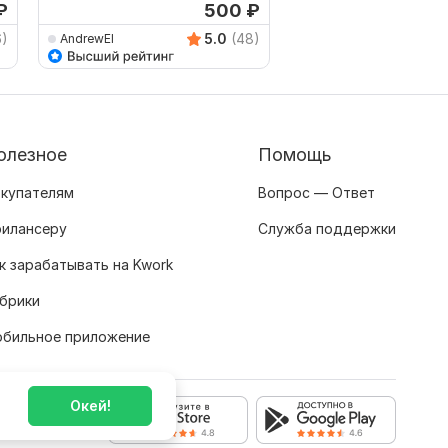
₽
500
₽
6)
5.0
(48)
AndrewEl
proelektro-spb
олезное
Помощь
купателям
Вопрос — Ответ
илансеру
Служба поддержки
к зарабатывать на Kwork
брики
бильное приложение
Окей!