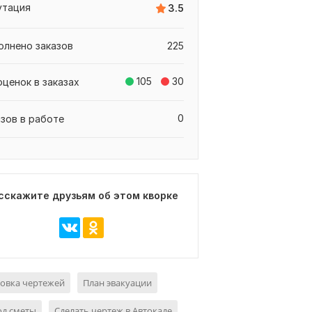
утация
3.5
олнено заказов
225
105
30
оценок в заказах
0
азов в работе
сскажите друзьям об этом кворке
овка чертежей
План эвакуации
од сметы
Сделать чертеж в Автокаде