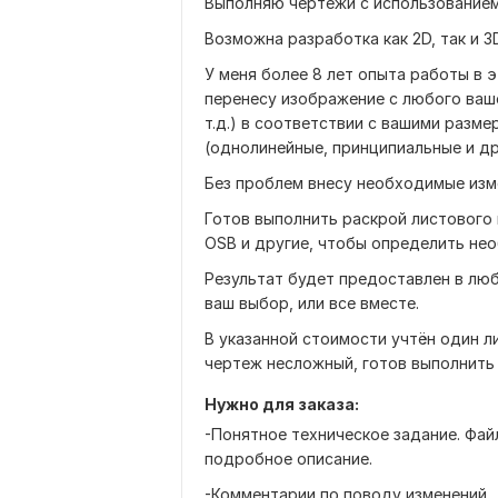
Выполняю чертежи с использованием
Возможна разработка как 2D, так и 3
У меня более 8 лет опыта работы в 
перенесу изображение с любого ваше
т.д.) в соответствии с вашими разм
(однолинейные, принципиальные и др
Без проблем внесу необходимые изм
Готов выполнить раскрой листового 
OSB и другие, чтобы определить не
Результат будет предоставлен в люб
ваш выбор, или все вместе.
В указанной стоимости учтён один л
чертеж несложный, готов выполнить 
Нужно для заказа:
-Понятное техническое задание. Файл
подробное описание.
-Комментарии по поводу изменений.