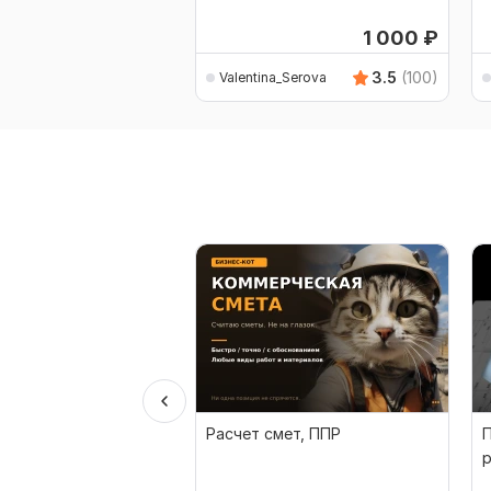
1 000
₽
3.5
(100)
Valentina_Serova
Расчет смет, ППР
р