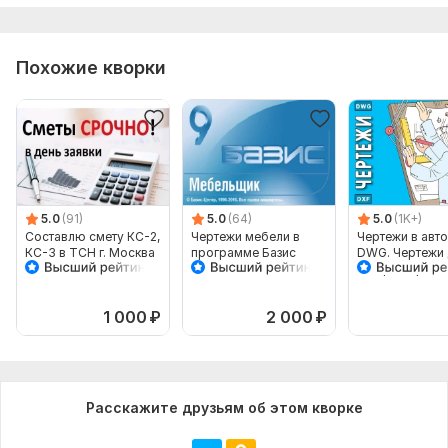
Похожие кворки
5.0
(91)
5.0
(64)
5.0
(1K+)
Составлю смету КС-2,
Чертежи мебели в
Чертежи в авто
КС-3 в ТСН г. Москва
программе Базис
DWG. Чертежи 
мебельщик
лазерной резки
формате
1 000
₽
2 000
₽
Расскажите друзьям об этом кворке