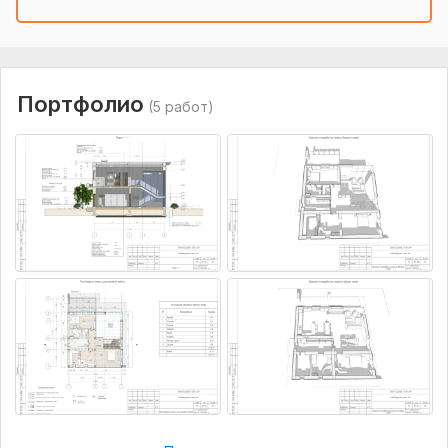
деталь и помогу адаптировать его под ваш участок и
бюджет: изменить тип фундамента, материал стен или
кровли.
Нужно для заказа:
Портфолио
(5 работ)
Чтобы привязать дом к вашему участку понадобится:
1. Кадастровый номер вашего участка и его координаты;
2. Геология участка;
3. Топосьемка.
Свяжитесь со мной для уточнения деталей и просмотра
полного состава проекта.
Вид:
Дизайн и проектирование дома
Услуга:
Проектирование
Объем услуги в кворке:
Проектная документация на 92
листах