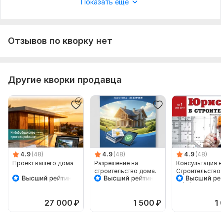
Показать еще
Отзывов по кворку нет
Другие кворки продавца
4.9
(48)
4.9
(48)
4.9
(48)
Проект вашего дома
Разрешение на
Консультация 
строительство дома.
Строительство
Подготовка
Оформление
Уведомления
документации
27 000
₽
1 500
₽
1