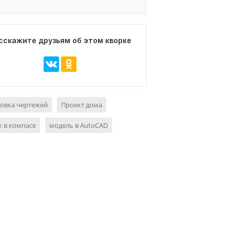
сскажите друзьям об этом кворке
овка чертежей
Проект дома
 в компасе
модель в AutoCAD