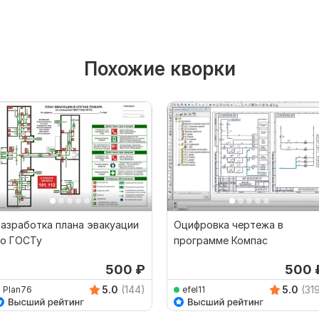
Похожие кворки
азработка плана эвакуации
Оцифровка чертежа в
по ГОСТу
программе Компас
500
₽
500
5.0
(144)
5.0
(31
Plan76
efel11