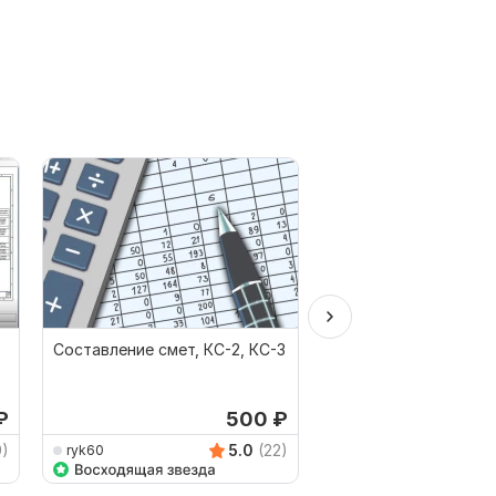
Составление смет, КС-2, КС-3
Переведу ваш исходн
PDF, фото, схема в 
компас
₽
500
₽
9)
5.0
(22)
ryk60
Shvetik_70