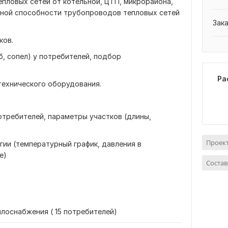
епловых сетей от котельной, ЦТП, микрорайона,
кной способности трубопроводов тепловых сетей
Зак
ков.
, сопел) у потребителей, подбор
Ра
технического оборудования.
отребителей, параметры участков (длины,
Проек
ии (температурный график, давления в
е)
Состав
лоснабжения ( 15 потребителей)