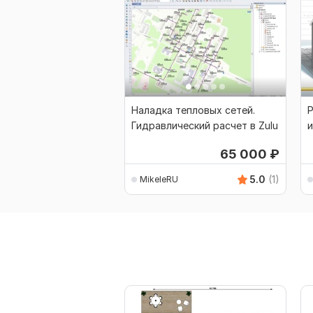
Наладка тепловых сетей.
Р
Гидравлический расчет в Zulu
и
г
65 000
₽
5.0
(1)
MikeleRU