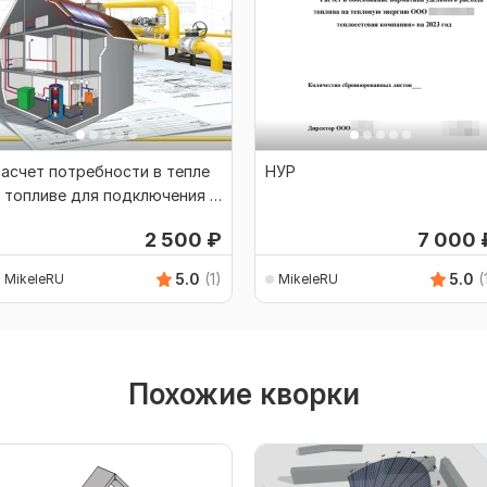
асчет потребности в тепле
НУР
 топливе для подключения к
азовым сетям
2 500
₽
7 000
5.0
(1)
5.0
(
MikeleRU
MikeleRU
Похожие кворки