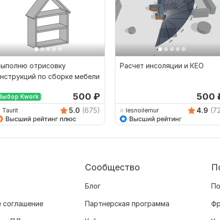
Выполню отрисовку
Расчет инсоляции и КЕО
нструкций по сборке мебели
500
₽
500
Выбор Kwork
5.0
(675)
4.9
(7
Taurit
lesnoilemur
Сообщество
П
Блог
По
 соглашение
Партнерская программа
Фр