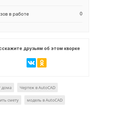
0
азов в работе
сскажите друзьям об этом кворке
т дома
Чертеж в AutoCAD
ить смету
модель в AutoCAD