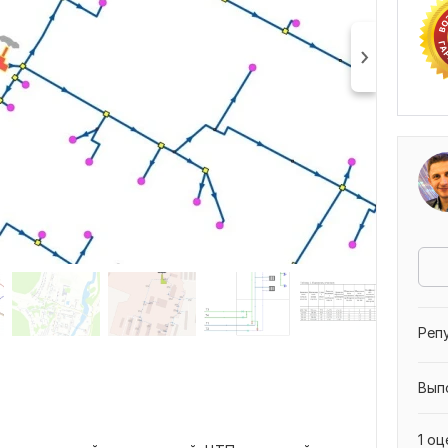
Реп
Вып
1 оц