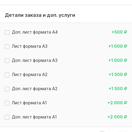
вашей схемы, шаблона, чертежа по которому я смогу
выполнить оцифровку. Главное чтобы оно было в хорошем
Детали заказа и доп. услуги
качестве. Сформулируйте четкое тех. задание для
дальнейшей работы
Доп. лист формата А4
+500
₽
Вид:
Стены
Услуга:
Чертеж, схема
Лист формата А3
+1 000
₽
Объем услуги в кворке:
1 чертеж формата A4
Доп. лист формата А3
+1 000
₽
Лист формата А2
+1 500
₽
Доп. лист формата А2
+1 500
₽
Лист формата А1
+2 000
₽
Доп. лист формата А1
+2 000
₽