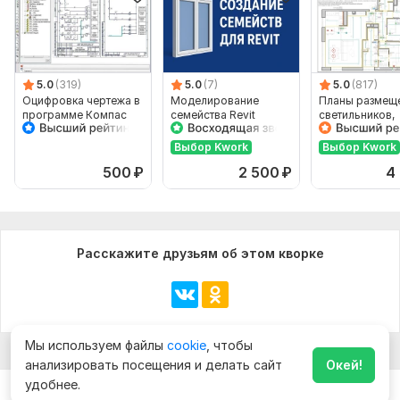
5.0
(319)
5.0
(7)
5.0
(817)
Оцифровка чертежа в
Моделирование
Планы размещ
программе Компас
семейства Revit
светильников,
выключателей,
розеток
Выбор Kwork
Выбор Kwork
500
₽
2 500
₽
4
Расскажите друзьям об этом кворке
Мы используем файлы
cookie
, чтобы
анализировать посещения и делать сайт
Окей!
удобнее.
Чат
Заказать за
500
₽