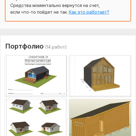
Средства моментально вернутся на счет,
если что-то пойдет не так.
Как это работает?
Портфолио
(14 работ)
armanddilanyan
2 года назад
A
Нет отзыва
romalexx2012
2 года назад
R
Нет отзыва