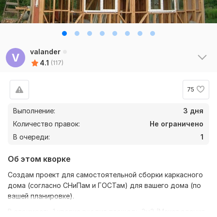
valander
V
4.1
(117)
75
Выполнение:
3 дня
Количество правок:
Не ограничено
В очереди:
1
Об этом кворке
3
3
Создам проект для самостоятельной сборки каркасного
urapalagin
4 месяца назад
U
дома (согласно СНиПам и ГОСТам) для вашего дома (по
Всё чётко. Спасибо!
вашей планировке).
В стоимость 1 кворка входит площадь 3м2 (Макет здания,