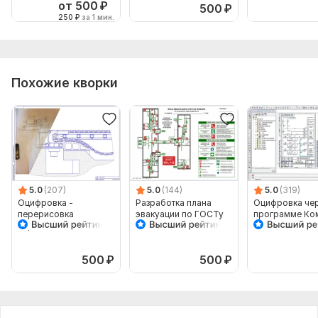
от 500
₽
500
₽
250
₽
за 1 мин.
Похожие кворки
5.0
(207)
5.0
(144)
5.0
(319)
Оцифровка -
Разработка плана
Оцифровка чер
перерисовка
эвакуации по ГОСТу
программе Ко
чертежей со скана,
фото
500
₽
500
₽