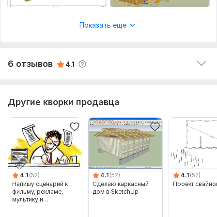
Показать еще
6 отзывов
4.1
Другие кворки продавца
4.1
(52)
4.1
(52)
4.1
(52)
Напишу сценарий к
Сделаю каркасный
Проект свайно
фильму, рекламе,
дом в SketchUp
мультику и
видеоролику