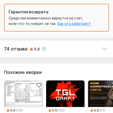
обсуждений/споров не было. Рекомендую!
Объем услуги в кворке:
Смета до 10 пунктов
Гарантия возврата
Средства моментально вернутся на счет,
Krivets1980
2 года назад
K
если что-то пойдет не так.
Как это работает?
Геннадий- лучший мастер-сметчик, с которым мне 
доводилось работать. При сотрудничестве с ним 
получаешь именно тот результат, на который 
рассчитывал . Сейчас это редкость. Только 
74 отзыва
лучшие рекомендации.
5.0
Похожие кворки
5.0
(319)
5.0
(105)
5.0
(53)