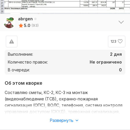
abrgen
5.0
(93)
123
Выполнение:
2 дня
Количество правок:
Не ограничено
В очереди:
0
Об этом кворке
Составляю сметы, КС-2, КС-3 на монтаж
Рейтинги по критериям
(видеонаблюдение (ТСВ), охранно-пожарная
Скорость
5
сигнализация (ОПС), ВОЛС, телефония, система контроля
управления доступом (СКУД), тревожная сигнализация,
Качество
5
электрика, СКС, трубопроводы и т.д. ),
Коммуникация
5
Развернуть
общестроительные, ремонтно-строительные работы.