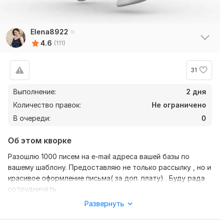
Elena8922
4.6
(111)
18
3
31
Daria_Filatova
4 года назад
Выполнение:
2 дня
Всё хорошо и своевременно
Количество правок:
Не ограничено
В очереди:
0
pinkcloverus
5 лет назад
Об этом кворке
Thank you so much for this excellent service ! I have 
been ordering from Elena already twice this month 
Разошлю 1000 писем на е-mail адреса вашей базы по
and the works she does is  just absolutely 
вашему шаблону. Предоставляю не только рассылку , но и
professional , no braina  at all! Thank you Elena once 
красивое оформление письма( за доп. плату) . Буду рада
again for helping me out , means a lot ! Definately will 
сотрудничать.
be ordering from her again !
Развернуть
PS. Делаю рассылки и на большое количество адресов. Но
только после первой рассылки на 1000 адресов( как бы