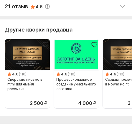
21 отзыв
4.6
Спасибо, выполнено оперативно.
Другие кворки продавца
4.6
(110)
4.6
(110)
4.6
(110)
Сверстаю письмо в
Профессиональное
Создам презе
html для емайл
создание уникального
в Power Point
рассылки
логотипа
2 500
₽
4 000
₽
3