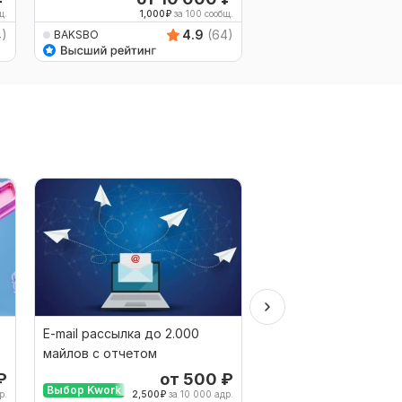
щ.
1,000
₽
за 100 сообщ.
1,200
₽
4)
4.9
(64)
BAKSBO
BAKSBO
E-mail рассылка до 2.000
E-mail рассылка до 10
майлов с отчетом
Адресов
₽
от 500
₽
от 
Выбор Kwork
Выбор Kwork
р.
2,500
₽
за 10 000 адр.
1,000
₽
за