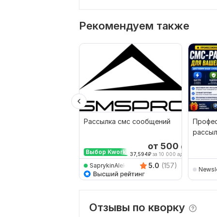
Рекомендуем также
Рассылка смс сообщений
Профес
рассыл
от 500
₽
Выбор Kwork
37,594
₽
за 10 000 адр.
5.0
(157)
SaprykinAleksey
Newsle
Отзывы по кворку