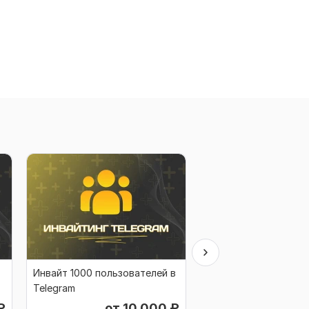
Инвайт 1000 пользователей в
Инвайтинг в TG. 200
Telegram
целевых подписчико
₽
от 10 000
₽
от 2