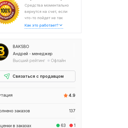
Средства моментально
вернутся на счет, если
что-то пойдет не так
Как это работает?
BAKSBO
Андрей - менеджер
Высший рейтинг
Офлайн
Связаться с продавцом
утация
4.9
олнено заказов
137
63
1
ценки в заказах