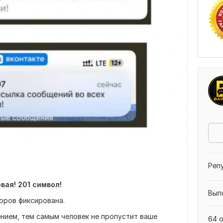
Реп
овая!
201 символ!
Вып
оров фиксирована.
нием, тем самым человек не пропустит ваше
64 о