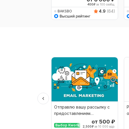
400
₽
за 100 сообщ.
4.9
(64)
BAKSBO
Отправлю вашу рассылку с
Р
предоставлением
о
подробного отчета
от 500
₽
Выбор Kwork
2,500
₽
за 10 000 адр.