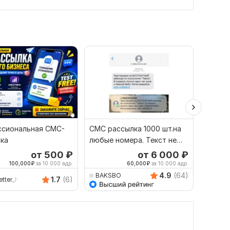
сиональная СМС-
СМС рассылка 1000 шт.на
Отпра
ка
любые номера. Текст не
более 69 символов
от 500
₽
от 6 000
₽
100,000
₽
за 10 000 адр.
60,000
₽
за 10 000 адр.
4.9
(64)
BAKSBO
1rub-
1.7
(6)
tter_hub