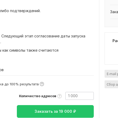
х либо подтверждений.
Зак
а. Следующий этап согласование даты запуска
Ра
.
ы как символы также считаются
ов
E-mail
а до 100% результата
Сбор а
Количество адресов
Заказать за
19 000
₽