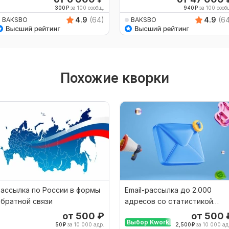
300
₽
за 100 сообщ.
940
₽
за 100 сооб
4.9
(64)
4.9
(6
BAKSBO
BAKSBO
Похожие кворки
ассылка по России в формы
Email-рассылка до 2.000
братной связи
адресов со статистикой
отправки и читавших
от 500
₽
от 500
Выбор Kwork
50
₽
за 10 000 адр.
2,500
₽
за 10 000 ад