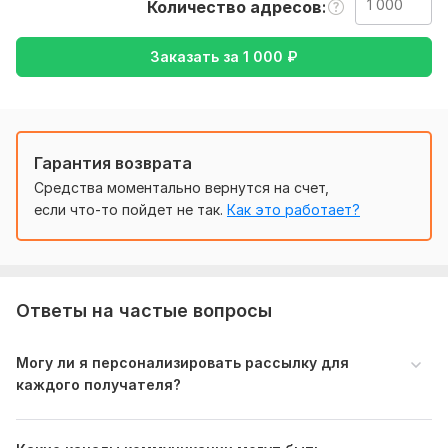
Количество адресов
2. Содержание рассылки: Покупатель должен
предоставить текст, изображения, ссылки или другие
Заказать за
1 000
₽
элементы, которые будут включены в рассылку.
3. Дизайн и шаблоны: Если покупатель хочет использовать
специфический дизайн или шаблоны для рассылки, он
должен предоставить соответствующие файлы или
Гарантия возврата
указать требования к дизайну
Средства моментально вернутся на счет,
4. Цели и ожидания: Покупатель должен ясно указать свои
если что-то пойдет не так.
Как это работает?
цели и ожидания от рассылки
5. Расписание рассылок
Вид:
E-mail
Ответы на частые вопросы
Объем услуги в кворке:
1 000 адресов
Могу ли я персонализировать рассылку для
каждого получателя?