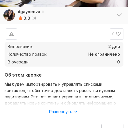
dgayneeva
0.0
(0)
0
Выполнение:
2 дня
Количество правок:
Не ограничено
В очереди:
0
Об этом кворке
Мы будем импортировать и управлять списками
контактов, чтобы точно доставлять рассылки нужным
аудиториям. Это позволяет управлять подписчиками,
добавлять новые контакты и обновлять информацию о
них.
Развернуть
Нужно для заказа:
1. Списки контактов