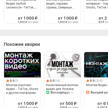
Видео любой
видео, нарезка
интервью - На
сложности -TikTok,
стрима, Смешные
Shorts, TikTok 
YouTube-
моменты, TikTok,
подкастов
Shorts
от 1 000
₽
от 1 000
₽
от 2
1,000
₽
за 1 мин.
1,000
₽
за 1 мин.
83
₽
за
Похожие кворки
5.0
(1)
5.0
(14)
5.0
(300)
Монтаж коротких
Качественный монтаж
Монтаж Видео
видео - TikTok, Shorts
видео для Youtube,
и другие платформы
Tik Tok, Vk и других
платформ
от 1 000
₽
от 500
₽
от 6
1,000
₽
за 1 мин.
500
₽
за 1 мин.
6,000
₽