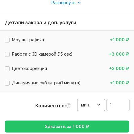
Развернуть
Что входит в стоимость услуги
:
1.
Нарезка и отбор материала
(до 1 часа исходников)
Детали заказа и доп. услуги
2.
Подбор музыки без авторских прав
3.
Стабилизация
(лёгкая коррекция дрожания кадра)
Моушн графика
+1 000
₽
4.
Базовые плавные переходы
(Push, Cross Dissolve,
Flash)
Работа с 3D камерой (15 сек)
+3 000
₽
5.
Лёгкая анимация картинок
(появление, увеличение,
тряска)
Цветокоррекция
+2 000
₽
6.
Простой саунд-дизайн
(звук по смыслу,
Динамичные субтитры(1 минута)
+1 000
₽
приглушение, выравнивание громкости)
Дополнительно предлагаю
(обсуждается заранее):
1.
Сложные эффекты
(трекинг, хромакей, ускорение/
мин.
Количество
замедление)
2.
Моушн-графика
(анимированные элементы,
инфографика, динамичные титры)
Заказать за
1 000
₽