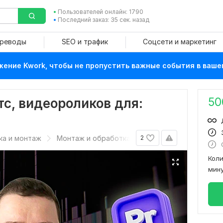
Пользователей онлайн: 1790
Последний заказ: 35 сек. назад
ереводы
SEO и трафик
Соцсети и маркетинг
ение Kwork, чтобы не пропустить важные события в ваше
50
с, видеороликов для:
ка и монтаж
Монтаж и обработка видео
2
Кол
мин