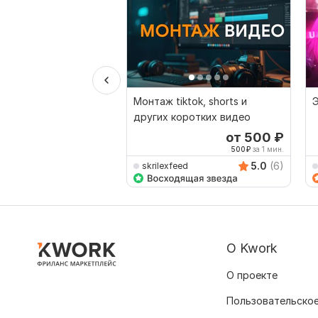
Монтаж tiktok, shorts и
других коротких видео
от 500
₽
500
₽
за 1 мин.
5.0
(6)
skrilexfeed
О Kwork
О проекте
Пользовательское