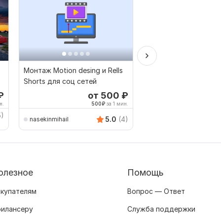
Монтаж Motion desing и Rells
Смонтирую видео д
Shorts для соц сетей
YouTube, Shorts, TikT
блогов
₽
от 500
₽
о
Выбор Kwork
н.
500
₽
за 1 мин.
5
5)
daniellinberg
5.0
(4)
nasekinmihail
олезное
Помощь
купателям
Вопрос — Ответ
илансеру
Служба поддержки