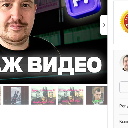
S
Отз
Реп
Вып