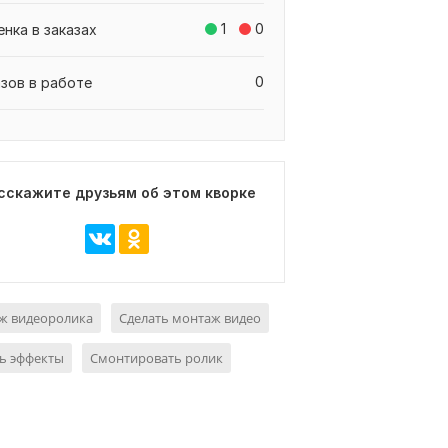
1
0
енка в заказах
0
азов в работе
сскажите друзьям об этом кворке
ж видеоролика
Сделать монтаж видео
ь эффекты
Смонтировать ролик