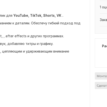
1 оц
лик для
YouTube, TikTok, Shorts, VK .
Зак
манием к деталям. Обеспечу гибкий подход под
, , after effects и других программах.
ук, добавляю титры и графику.
Ра
м, цепляющим и удерживающим внимание
Монта
Сделат