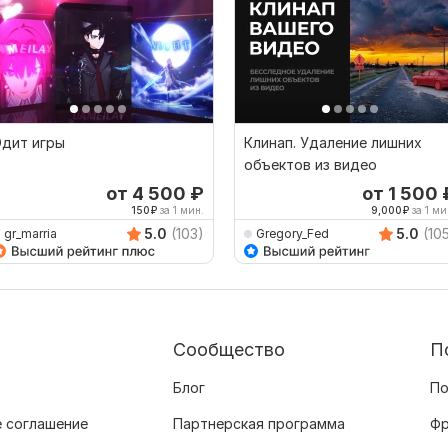
Эдит игры
Клинап. Удаление лишних
объектов из видео
от 4 500
₽
от 1 500
150
₽
за 1 мин.
9,000
₽
за 1 ми
5.0
(103)
5.0
(10
gr_marria
Gregory_Fed
Сообщество
П
Блог
По
 соглашение
Партнерская программа
Фр