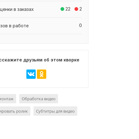
22
2
ценки в заказах
0
азов в работе
сскажите друзьям об этом кворке
монтаж
Обработка видео
ировать ролик
Субтитры для видео