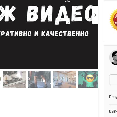
S
Отз
Реп
Вып