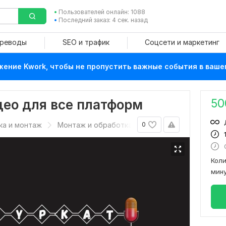
Пользователей онлайн: 1088
Последний заказ: 4 сек. назад
ереводы
SEO и трафик
Соцсети и маркетинг
ение Kwork, чтобы не пропустить важные события в ваше
50
ео для все платформ
ка и монтаж
Монтаж и обработка видео
0
Кол
мин