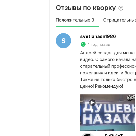
Отзывы по кворку
Положительные
3
Отрицательны
svetlanasn1986
S
1 год назад
Андрей создал для меня в
видео. С самого начала н
старательный профессион
пожелания и идеи, и быст
Также не только быстро в
ценно! Рекомендую!
SyPiKaT