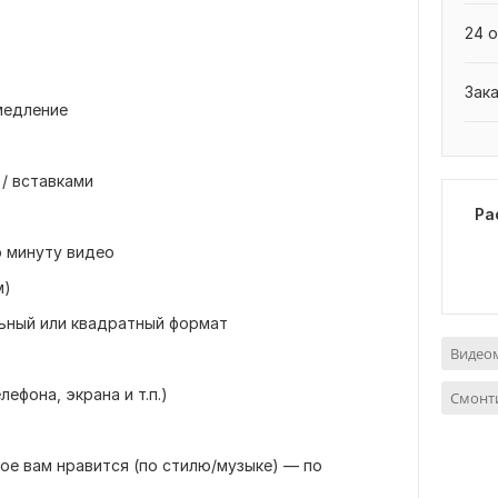
24 о
Зак
медление
 / вставками
Ра
 минуту видео
м)
ьный или квадратный формат
Видео
ефона, экрана и т.п.)
Смонт
рое вам нравится (по стилю/музыке) — по