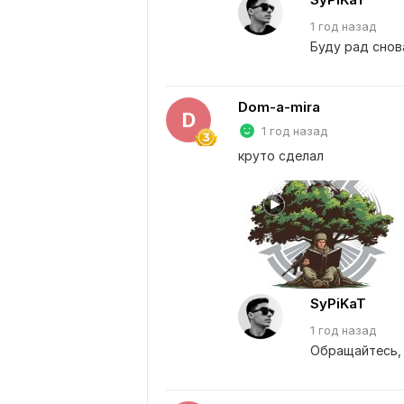
1 год
назад
Буду рад снов
Dom-a-mira
D
1 год назад
круто сделал
SyPiKaT
1 год
назад
Обращайтесь, 