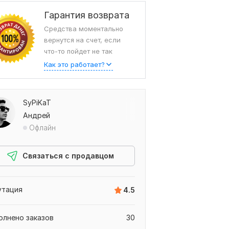
Гарантия возврата
Средства моментально
вернутся на счет, если
что-то пойдет не так
Как это работает?
SyPiKaT
Андрей
ыв от svetlanasn1986,
Офлайн
Связаться с продавцом
утация
4.5
олнено заказов
30