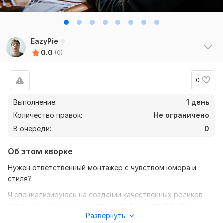
EazyPie
0.0
(0)
0
Выполнение:
1 день
Количество правок:
Не ограничено
В очереди:
0
Об этом кворке
Нужен ответственный монтажер с чувством юмора и
стиля?
Я специализируюсь на создании качественных роликов
вертикального и горизонтального формата (TikTok)
Развернуть
(YouTube) (Shorts)