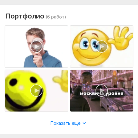
Вид:
Монтаж
Объем услуги в кворке:
10 минут
Портфолио
(6 работ)
Показать еще