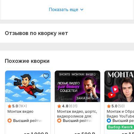
Файлы
Показать еще
Шаблон Технического Задания (ТЗ) для клиента по монтажу игровых-видео.docx
Вид:
Монтаж
Отзывов по кворку нет
Объем услуги в кворке:
2 минуты
Похожие кворки
5.0
(1K+)
4.8
(631)
5.0
(50)
Монтаж видео
Монтаж видео, шортс,
Монтаж и Обр
видеороликов для:
Видео YouTub
Youtube, Shorts
Шортс, Shorts, 
ВК клипы
Выбор Kwork