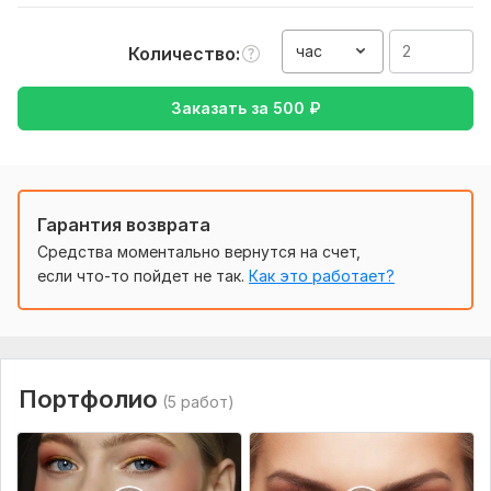
предпочтения и в какие сроки нужно сделать работу
Вид:
Монтаж
час
Количество
Объем услуги в кворке:
2 часа
Заказать за
500
₽
Гарантия возврата
Средства моментально вернутся на счет,
если что-то пойдет не так.
Как это работает?
Портфолио
(5 работ)