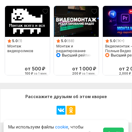
5.0
(1)
5.0
(68)
5.0
(1K+)
Монтаж
Монтаж и
Видеомонтаж 
видеороликов
редактирование
Полные Видео
видеороликов
YouTube, Ютуб
от 500
₽
от 1 000
₽
от 2
100
₽
за 1 мин.
200
₽
за 1 мин.
2,000
₽
Расскажите друзьям об этом кворке
Мы используем файлы
cookie
, чтобы