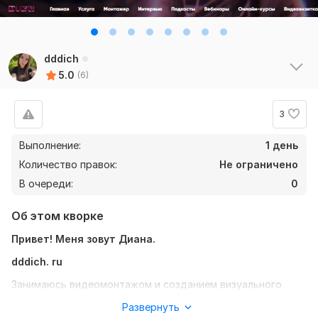
dddich
5.0
(6)
3
Выполнение:
1 день
Количество правок:
Не ограничено
В очереди:
0
Об этом кворке
Привет! Меня зовут Диана.
dddich. ru
Занимаюсь видеомонтажом и созданием визуального
контента, который удерживает внимание и усиливает
Развернуть
ценность вашего продукта.