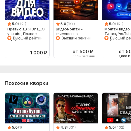
5.0
(1K+)
5.0
(1K+)
5.0
(1K+)
Превью ДЛЯ ВИДЕО
Видеомонтаж -
Монтаж видео 
youtube, Полное
качественно
Тикток, YouTub
Оформление
Шортс, VK Кли
от 500
₽
от 5
1 000
₽
500
₽
за 1 мин.
1,000
₽
Похожие кворки
5.0
(1)
4.8
(631)
5.0
(402)