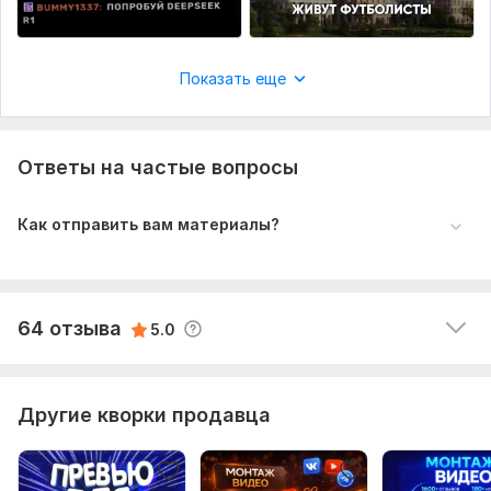
Юрий внимательно прочитал ТЗ, сделал отличный 
первый вариант, внедрив новые креативные 
фишки, которые я не упоминал в ТЗ. Затем мы 
допилили этот вариант и исходный продукт стал 
Показать еще
даже лучше, чем я планировал. Юрий - настоящий 
профессионал. Рекомендую!
Ответы на частые вопросы
samson199601
11 месяцев назад
S
Как отправить вам материалы?
всё очень быстр, оправдал мои ожидания на все 
100%
Читать
Ответ продавца
64 отзыва
5.0
Другие кворки продавца