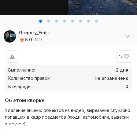
Gregory_Fed
5.0
(142)
12
Выполнение:
2 дня
11
0
Количество правок:
Не ограничено
В очереди:
0
ftrest
2 месяца назад
Качественная работа, спасибо.
Об этом кворке
Удаление лишних объектов из видео, вырезание случайно
попавших в кадр предметов (люди, автомобили, вывески
M7x7
8 месяцев назад
M
и другое)
быстро, качественно. рекомендую
Нужно для заказа: