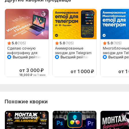
5.0
(105)
5.0
(105)
5.0
(105)
Сделаю сочную
Анимированные
Многоблочны
инфографику для
эмодзи для Telegram
эмодзи для Te
вашего видео
от 3 000
₽
от 1 000
₽
от 1
18,000
₽
за 1 мин.
Похожие кворки