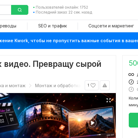
Пользователей онлайн: 1752
Последний заказ: 22 сек. назад
ереводы
SEO и трафик
Соцсети и маркетинг
ение Kwork, чтобы не пропустить важные события в ваше
50
 видео. Превращу сырой
ка и монтаж
Монтаж и обработка видео
1
Кол
мин