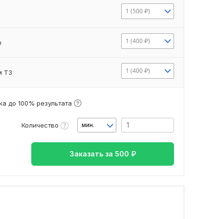
1 (500 ₽)
1 (400 ₽)
е
1 (400 ₽)
м ТЗ
а до 100% результата
Количество
мин.
Заказать за
500
₽