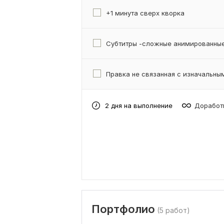
+1 минута сверх кворка
Субтитры -сложные анимированны
Правка не связанная с изначальны
2 дня на выполнение
Доработк
Портфолио
(5 работ)