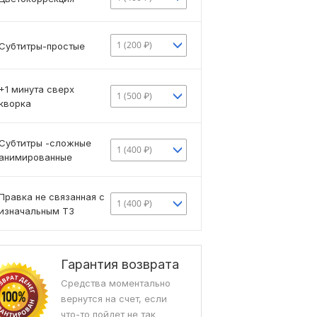
1 (200 ₽)
Субтитры-простые
+1 минута сверх
1 (500 ₽)
кворка
Субтитры -сложные
1 (400 ₽)
анимированные
Правка не связанная с
1 (400 ₽)
изначальным ТЗ
Гарантия возврата
Средства моментально
вернутся на счет, если
что-то пойдет не так