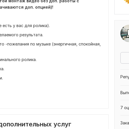
той монтаж видео без доп. работы с
ачиваются доп. опцией)!
 есть у вас для ролика).
елаемого результата.
то -пожелания по музыке (энергичная, спокойная,
инального ролика.
а.
Реп
и.
Вып
7 оц
 дополнительных услуг
Зак