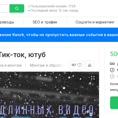
Пользователей онлайн: 1729
Последний заказ: 12 сек. назад
ереводы
SEO и трафик
Соцсети и маркетинг
ение Kwork, чтобы не пропустить важные события в ваше
50
ик-ток, ютуб
ка и монтаж
Монтаж и обработка видео
161
Кол
мин