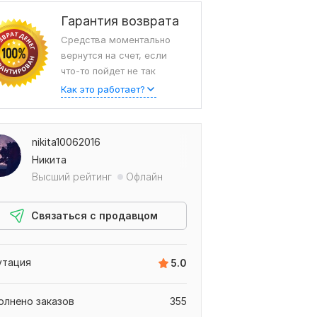
Гарантия возврата
Средства моментально
вернутся на счет, если
что-то пойдет не так
Как это работает?
nikita10062016
ТЛИЧНАЯ работа!!! Быстро с пониманием идеи заказа. Рекомендую, с
Никита
ыв от fdale26,
Высший рейтинг
Офлайн
Связаться с продавцом
утация
5.0
олнено заказов
355