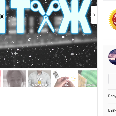
"О
Отз
Реп
Вып