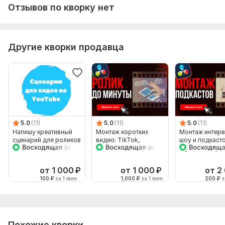
Отзывов по кворку нет
Другие кворки продавца
5.0
(11)
5.0
(11)
5.0
(11)
Напишу креативный
Монтаж коротких
Монтаж интерв
сценарий для роликов
видео: TikTok,
шоу и подкасто
на YouTube канал
YouTube Shorts, Вк
Мультикамерн
Клипы
монтаж
от 1 000
₽
от 1 000
₽
от 2
100
₽
за 1 мин.
1,000
₽
за 1 мин.
200
₽
з
Похожие кворки