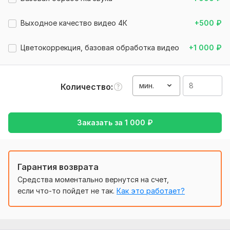
Свои пожелания
и ссылки на похожие примеры,
референсы для повторения, что бы Вам понравился
Выходное качество видео 4К
+500
₽
финальный вариант
Постарайтесь
детальнее описать
, всё, что может
Цветокоррекция, базовая обработка видео
+1 000
₽
оказаться полезным для оценки сложности заказа и для
корректного выполнения в обговоренные с вами сроки!
мин.
Вид:
Монтаж
Количество
Объем услуги в кворке:
8 минут
Заказать за
1 000
₽
Гарантия возврата
Средства моментально вернутся на счет,
если что-то пойдет не так.
Как это работает?