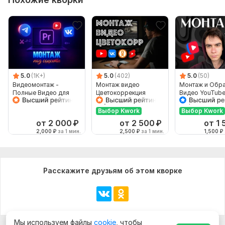
5.0
(1K+)
5.0
(402)
5.0
(50)
Видеомонтаж -
Монтаж видео
Монтаж и Обр
Полные Видео для
Цветокоррекция
Видео YouTub
YouTube, Ютуб
Саунд-дизайн
Шортс, Shorts, 
ВК клипы
Выбор Kwork
Выбор Kwork
от 2 000
₽
от 2 500
₽
от 1 
2,000
₽
за 1 мин.
2,500
₽
за 1 мин.
1,500
₽
Расскажите друзьям об этом кворке
Мы используем файлы
cookie
, чтобы