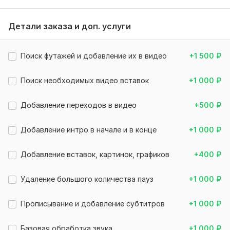
Нацелен на результат и постоянное сотрудничество!
Стараюсь сделать больше, чем от меня ожидают
Детали заказа и доп. услуги
Этот кворк
подходит для:
- ролик для YouTube / Tik-Tok;
Поиск футажей и добавление их в видео
+1 500
₽
- мастер-классы;
Поиск необходимых видео вставок
+1 000
₽
- ролики рекламы товаров;
- презентация фирмы или продукта;
Добавление переходов в видео
+500
₽
- монтаж видео из путешествий;
Добавление интро в начале и в конце
+1 000
₽
- обзоры;
- и под множество прочих форматов
Добавление вставок, картинок, графиков
+400
₽
Обсудим работу и я оперативно приступлю к выполнению!
Удаление большого количества пауз
+1 000
₽
Нужно для заказа:
Предоставьте все необходимые
и
сходные видео, фото
Прописывание и добавление субтитров
+1 000
₽
и аудио материалы
для ознакомления
Тех. здание или сценарий видео
Базовая обработка звука
+1 000
₽