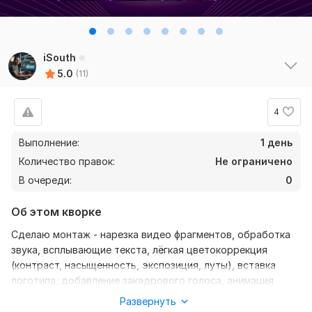
iSouth
5.0
(11)
4
Выполнение:
1 день
Количество правок:
Не ограничено
В очереди:
0
Об этом кворке
Сделаю монтаж - нарезка видео фрагментов, обработка
звука, всплывающие текста, лёгкая цветокоррекция
(контраст, насыщенность, экспозиция, луты), вставка
логотипа, добавление закадрового голоса, анимация
смены кадров, добавление субтитров
Развернуть