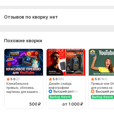
Отзывов по кворку нет
Похожие кворки
5.0
(2)
5.0
(65)
5.0
(1K+)
Кликабельное
Дизайн слайда
Превью или Sh
превью, обложка,
инфографики
для ролика на
картинка для вашего
YouTube
YouTube канала
Выбор Kwork
Выбор Kwork
500
₽
от 1 000
₽