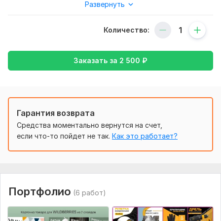
Развернуть
Нужна только конкретика что вы хотите увидеть, а так же
учитываю ваши пожелания!
Количество:
Минимализм мой конёк!
Фриланс услуга включает:
Заказать за
2 500
₽
Установка оформления
В нескольких размерах
В нескольких цветах
Дизайн шаблонов
Гарантия возврата
Средства моментально вернутся на счет,
Исходники
если что-то пойдет не так.
Как это работает?
Варианты дизайна: 5
Срок выполнения:
1 день
Площадка:
Wildberries
Портфолио
(6 работ)