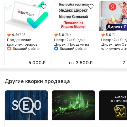
ваши главные преимущества перед конкурентами.
Фриланс услуга включает:
Рекомендации по объявлениям
Срок выполнения:
2 дня
4.9
(725)
5.0
(1K+)
5.0
(1)
Тип:
Аудит и оптимизация
Продвижение
Настройка Яндекс
Настройка Янд
карточек товаров
Директ: Продажи на
Директ для Oz
Яндекс Маркет в
Яндекс Маркет
Wildberries и 
Яндекс Директ
Мастер Кампаний
Маркет
5 000
₽
от 3 500
₽
7
Другие кворки продавца