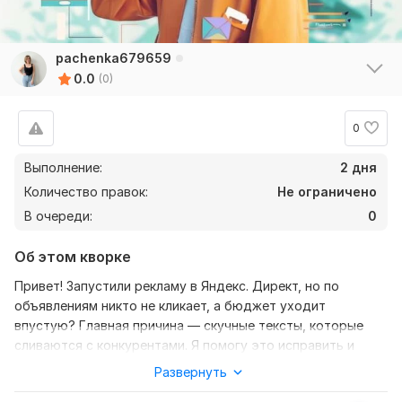
pachenka679659
0.0
(0)
0
Выполнение:
2 дня
Количество правок:
Не ограничено
В очереди:
0
Об этом кворке
Привет! Запустили рекламу в Яндекс. Директ, но по
объявлениям никто не кликает, а бюджет уходит
впустую? Главная причина — скучные тексты, которые
сливаются с конкурентами. Я помогу это исправить и
напишу объявления, мимо которых ваши клиенты точно не
Развернуть
пройдут! Я интернет-маркетолог. Разработаю для вашего