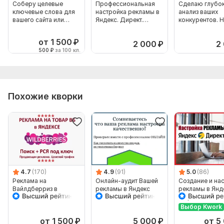
Соберу целевые
Профессиональная
Сделаю глубо
ключевые слова для
настройка рекламы в
анализ ваших
вашего сайта или
Яндекс. Директ.
конкурентов. 
рекламы
Приведу клиентов
их фишки и сек
от 1 500
₽
2 000
₽
2
500
₽
за 100 кл.
Похожие кворки
4.7
(170)
4.9
(91)
5.0
(86)
Реклама на
Онлайн-аудит Вашей
Создание и на
Вайлдберриз в
рекламы в Яндекс
рекламы в Янд
Яндексе Поиск + РСЯ.
Директ. Поиск 
Продвижение
Ретаргет
Выбор Kwork
Wildberries
от 1 500
₽
5 000
₽
от 5