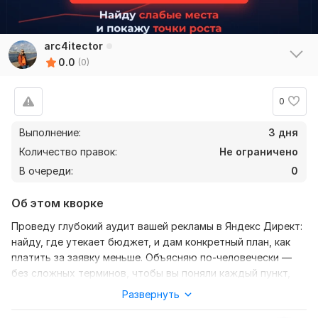
arc4itector
0.0
(0)
0
Выполнение:
3 дня
Количество правок:
Не ограничено
В очереди:
0
Об этом кворке
Проведу глубокий аудит вашей рекламы в Яндекс Директ:
найду, где утекает бюджет, и дам конкретный план, как
платить за заявку меньше. Объясняю по-человечески —
без сложных терминов, чтобы вы поняли каждый пункт,
даже если не разбираетесь в рекламе.
Развернуть
Что проверю (полный чек-лист):