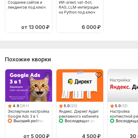
Анализ ключевых слов
Создание сайтов и
ИИ-агент, чат-бот,
лендингов под ключ
RAG, LLM-интеграция
Проверка минус-слов
на Python под ключ
Проверка таргетинга
от 13 000
₽
6 000
₽
Проверка UTM меток
Рекомендации по объявлениям
Оптимизация мест размещения
Аудит посадочной страницы
Похожие кворки
Консультация
Срок выполнения:
3 дня
Тип:
Аудит и оптимизация
4.9
(2K+)
5.0
(20)
5.0
(12)
Экспертная настройка
Яндекс. Директ Аудит
Настройка
Google Ads 3 в 1.
рекламного кабинета
контекстной р
Поиск, DG и
Яндекс Директ
Ремаркетинг
и Рся
от 5 000
₽
4 500
₽
30