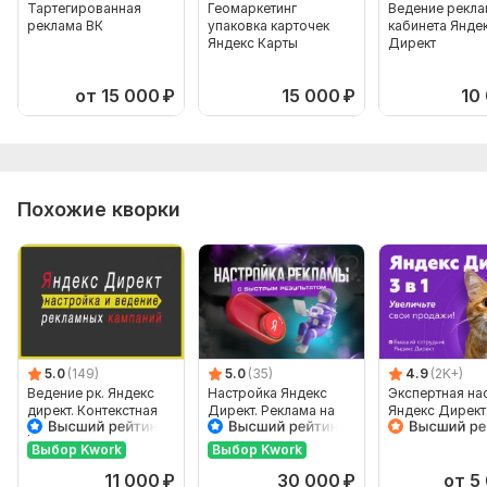
Тартегированная
Геомаркетинг
Ведение рекла
Указание месячного рекламного бюджета
реклама ВК
упаковка карточек
кабинета Янде
Яндекс Карты
Директ
Заполненный бриф (пришлю в личные сообщения)
Фриланс услуга включает:
от 15 000
₽
15 000
₽
10
Добавление минус-слов
Оптимизация объявлений
Оптимизация цены кликов
Похожие кворки
Расширение семантики
Анализ результатов
Предоставление отчетов
Количество дней: 30
Срок выполнения:
30 дней
5.0
(149)
5.0
(35)
4.9
(2K+)
Тип:
Ведение
Ведение рк. Яндекс
Настройка Яндекс
Экспертная на
директ. Контекстная
Директ. Реклама на
Яндекс Директ 
реклама.
поиске и РСЯ
Поиск, РСЯ и
Сопровождение
Ретаргетинг
Выбор Kwork
Выбор Kwork
кампаний
11 000
₽
30 000
₽
от 5