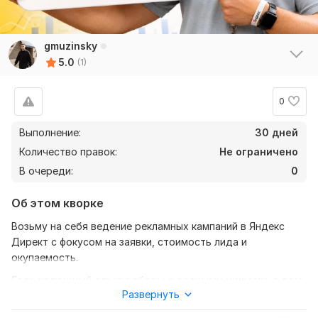
gmuzinsky
5.0
(1)
0
Выполнение:
30 дней
Количество правок:
Не ограничено
В очереди:
0
Об этом кворке
Возьму на себя ведение рекламных кампаний в Яндекс
Директ с фокусом на заявки, стоимость лида и
окупаемость.
Есть успешный опыт работы с разными нишами, в том
Развернуть
числе: