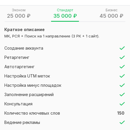
Подойдёт для:
Эконом
Стандарт
Бизнес
— селлеров Ozon и WB;
25 000
₽
35 000
₽
45 000
₽
— магазинов с собственным сайтом и товарами на
маркетплейсах;
Краткое описание
МК, РСЯ + Поиск на 1 направление (3 РК + 1 сайт).
— брендов одежды, косметики, товаров для дома,
детских товаров, электроники, аксессуаров;
Создание аккаунта
— проектов, где нужно продвигать отдельные товары,
Ретаргетинг
категории, акции или новинки.
Автотаргетинг
Что сделаю:
Настройка UTM меток
— разберу товары, маржу, средний чек и приоритетные
категории;
Настройка минус площадок
— подготовлю структуру кампаний под холодную,
Заполнение расширений
тёплую и возвратную аудиторию;
Консультация
— настрою аудитории по интересам, гео, поведению и
Количество ключевых слов
150
ретаргету;
Ведение рекламы
— соберу связки: аудитория → оффер → креатив →