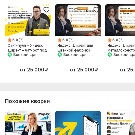
5.0
(7)
5.0
(7)
5.0
(7)
Сайт-пуля + Яндекс
Яндекс. Директ для
Яндекс. Дирек
Директ + чат-бот под
швейной фабрики:
металлоконстр
ключ
заявки на опт и
заявки на расч
контракты
от 25 000
₽
от 25 000
₽
от 25
Похожие кворки