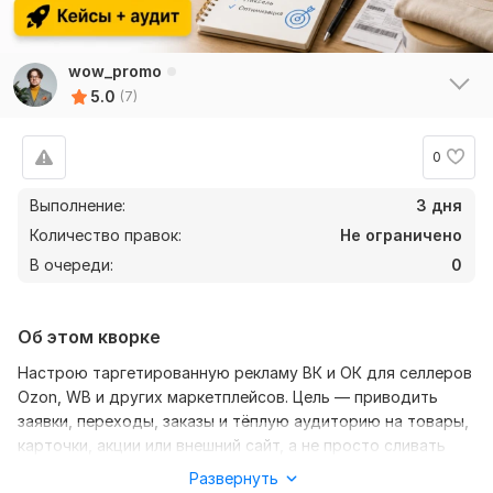
wow_promo
5.0
(7)
0
Выполнение:
3 дня
Количество правок:
Не ограничено
В очереди:
0
Об этом кворке
Настрою таргетированную рекламу ВК и ОК для селлеров
Ozon, WB и других маркетплейсов. Цель — приводить
заявки, переходы, заказы и тёплую аудиторию на товары,
карточки, акции или внешний сайт, а не просто сливать
бюджет на случайные показы.
Развернуть