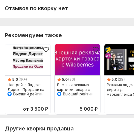
6. Примеры ключевых слов;
Отзывов по кворку нет
7. Доступы к Директу и к Метрике. Если нет, создам
самостоятельно.
8. Лицензии/сертификаты, если Ваша деятельность
Рекомендуем также
лицензируется.
Тип:
Создание и настройка
5.0
(1K+)
5.0
(26)
5.0
(28)
Настройка Яндекс
Внешняя реклама
Реклама яндек
Директ: Продажи на
карточки товара с
директ для
Ozon Мастер
Wildberries, Озон и
маркетплейса 
Кампаний
других
Wildberries
от 3 500
₽
5 000
₽
Другие кворки продавца