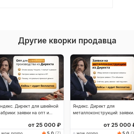
Другие кворки продавца
ндекс. Директ для швейной
Яндекс. Директ для
абрики: заявки на опт и
металлоконструкций: заявки
контракты
на расчёт и КП
от 25 000
₽
от 25 000
5.0
(7)
5.0
(
wow_promo
wow_promo