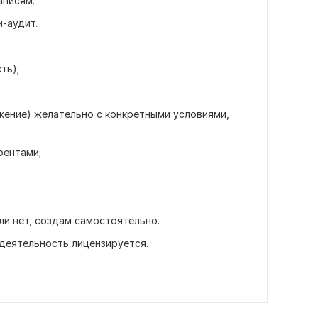
аписям.
-аудит.
ть);
жение) желательно с конкретными условиями,
рентами;
сли нет, создам самостоятельно.
 деятельность лицензируется.