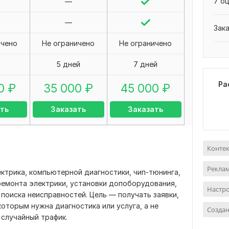
7 оц
—
—
Зак
ичено
Не ограничено
Не ограничено
я
5 дней
7 дней
Ра
0
₽
35 000
₽
45 000
₽
ть
Заказать
Заказать
Контек
Реклам
ктрика, компьютерной диагностики, чип-тюнинга,
ремонта электрики, установки допоборудования,
Настро
 поиска неисправностей. Цель — получать заявки,
которым нужна диагностика или услуга, а не
Созда
случайный трафик.