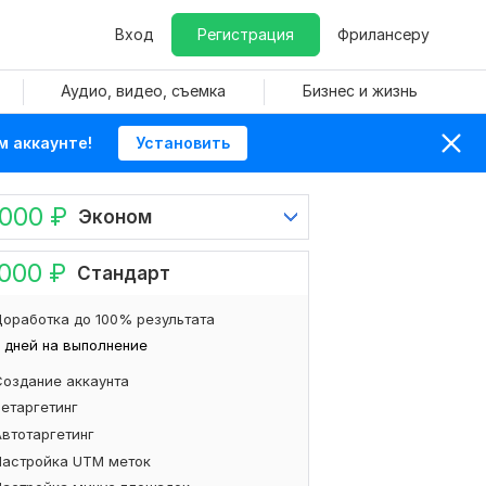
Вход
Регистрация
Фрилансеру
Аудио, видео, съемка
Бизнес и жизнь
м аккаунте!
Установить
 000
₽
Эконом
 000
₽
Стандарт
оработка до 100% результата
 дней на выполнение
Создание аккаунта
Ретаргетинг
Автотаргетинг
Настройка UTM меток