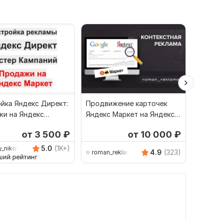
йка Яндекс Директ:
Продвижение карточек
Настро
и на Яндекс
Яндекс Маркет на Яндекс
для Ozo
 Мастер Кампаний
Директ. Реклама товаров
Яндекс
от 3 500
₽
от 10 000
₽
5.0
(1K+)
y_nikolaevich
4.9
(323)
roman_reklama
m-dir