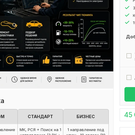
Доб
ка
45
ОМ
СТАНДАРТ
БИЗНЕС
равление
МК, РСЯ + Поиск на 1
1 направление под