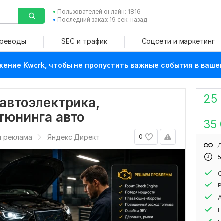
Пользователей онлайн: 1816
Последний заказ: 19 сек. назад
ереводы
SEO и трафик
Соцсети и маркетинг
ение Kwork, чтобы не пропустить важные события в ваше
25
автоэлектрика,
тюнинга авто
35
я реклама
Яндекс Директ
0
Д
5