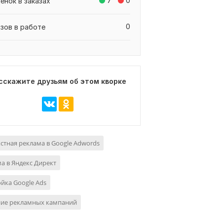
7
0
енок в заказах
0
азов в работе
сскажите друзьям об этом кворке
стная реклама в Google Adwords
а в Яндекс Директ
йка Google Ads
ние рекламных кампаний