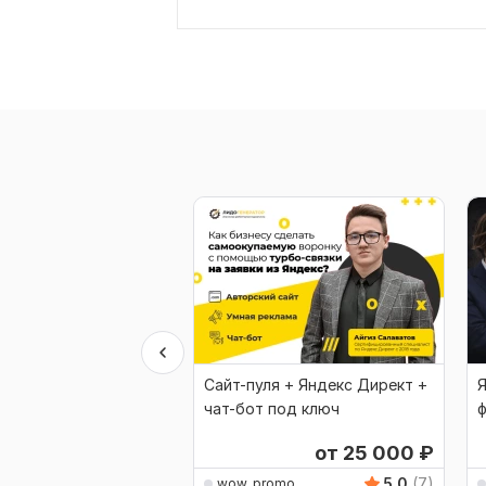
Сайт-пуля + Яндекс Директ +
Я
чат-бот под ключ
ф
от 25 000
₽
5.0
(7)
wow_promo