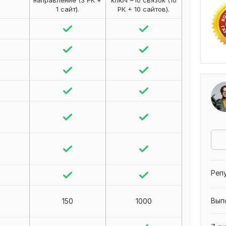
направление (3 РК +
ключ ~10 связок (10
1 сайт).
РК + 10 сайтов).
Реп
Вып
150
1000