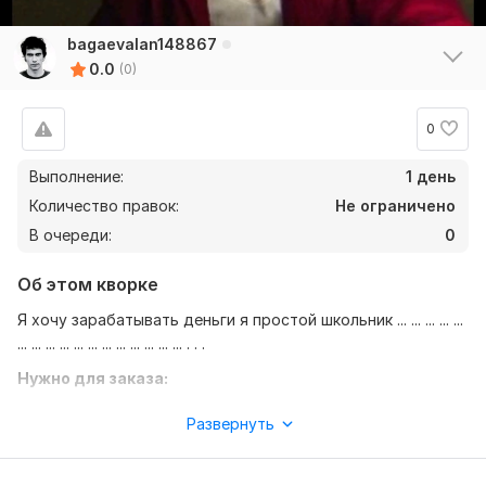
bagaevalan148867
0.0
(0)
0
Выполнение:
1 день
Количество правок:
Не ограничено
В очереди:
0
Об этом кворке
Я хочу зарабатывать деньги я простой школьник ... ... ... ... ...
... ... ... ... ... ... ... ... ... ... ... ... . . .
Нужно для заказа:
Я обычный школьник я хочу зарабатывать брать задания
Развернуть
... ... ... ... ... ... ... ... ... ... ... ... ... ... ... . .
Фриланс услуга включает: