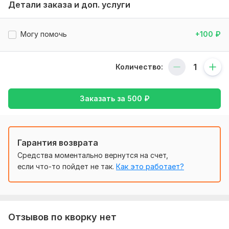
Детали заказа и доп. услуги
Анализ ключевых слов
Консультация
Могу помочь
+100
₽
Срок выполнения:
1 день
Тип:
Аудит и оптимизация
Количество:
Заказать за
500
₽
Гарантия возврата
Средства моментально вернутся на счет,
если что-то пойдет не так.
Как это работает?
Отзывов по кворку нет