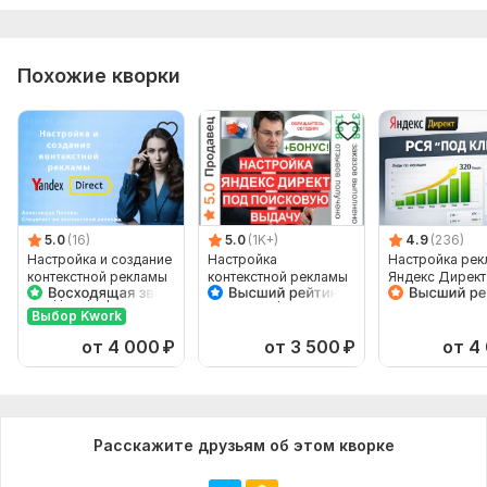
Похожие кворки
5.0
(16)
5.0
(1K+)
4.9
(236)
Настройка и создание
Настройка
Настройка ре
контекстной рекламы
контекстной рекламы
Яндекс Директ
- Яндекс Директ
Яндекс Директ в
Под ключ.
поисковой выдаче +
Контекстная р
Выбор Kwork
бонус
от 4 000
₽
от 3 500
₽
от 4
Расскажите друзьям об этом кворке