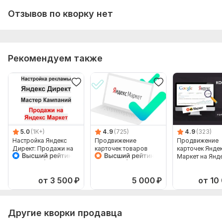
самостоятельно.
Отзывов по кворку нет
8. Лицензии/сертификаты, если Ваша деятельность
лицензируется.
Тип:
Создание и настройка
Рекомендуем также
5.0
(1K+)
4.9
(725)
4.9
(323)
Настройка Яндекс
Продвижение
Продвижение
Директ: Продажи на
карточек товаров
карточек Янде
Яндекс Маркет
Яндекс Маркет в
Маркет на Янд
Мастер Кампаний
Яндекс Директ
Директ. Рекла
товаров
от 3 500
₽
5 000
₽
от 10
Другие кворки продавца