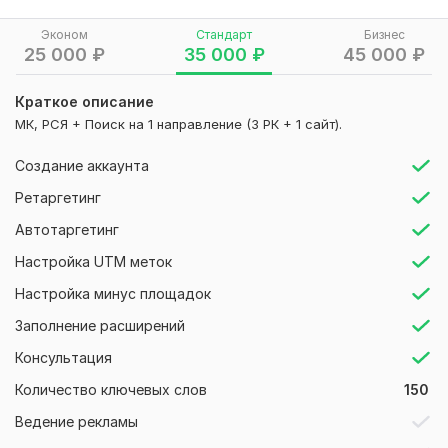
размеров, типа остекления и понимания задачи.
Эконом
Стандарт
Бизнес
• Маркетологу, если непонятно, какие запросы дают
25 000
₽
35 000
₽
45 000
₽
заявки, а какие просто тратят бюджет.
Краткое описание
Что я сделаю
МК, РСЯ + Поиск на 1 направление (3 РК + 1 сайт).
• Разделю кампании по направлениям: пластиковые окна,
остекление балконов, лоджии, тёплое/холодное
Создание аккаунта
остекление, окна в квартиру, окна в дом, гео.
Ретаргетинг
• Соберу ключи и минус-фразы: своими руками, чертёж,
Автотаргетинг
инструкция, форум, бесплатно, вакансии, купить профиль
без монтажа.
Настройка UTM меток
• Подготовлю объявления под заявку: замер, расчёт
Настройка минус площадок
стоимости, сроки, монтаж, тип профиля, объект, район.
Заполнение расширений
• Настрою цели, формы, звонки и аналитику, чтобы видеть
Консультация
стоимость обращения по услугам.
Количество ключевых слов
150
• Дам рекомендации: что отключить, что усилить, какие
направления вынести отдельно.
Ведение рекламы