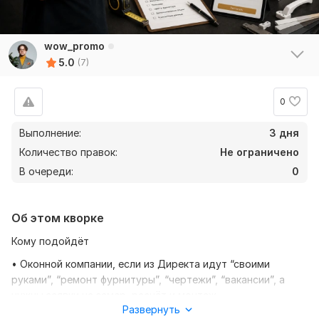
wow_promo
5.0
(7)
0
Выполнение:
3 дня
Количество правок:
Не ограничено
В очереди:
0
Об этом кворке
Кому подойдёт
• Оконной компании, если из Директа идут “своими
руками”, “ремонт фурнитуры”, “чертежи”, “вакансии”, а
нужны заявки на замер, расчёт и монтаж.
Развернуть
• Собственнику, если обращения приходят без адреса,