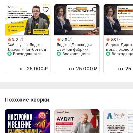
5.0
(7)
5.0
(7)
5.0
(7)
Сайт-пуля + Яндекс
Яндекс. Директ для
Яндекс. Дирек
Директ + чат-бот под
швейной фабрики:
металлоконстр
ключ
заявки на опт и
заявки на расч
контракты
от 25 000
₽
от 25 000
₽
от 25
Похожие кворки