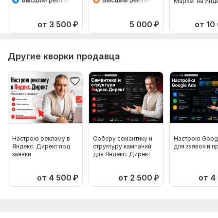
Яндекс Маркет
Яндекс Маркет в
Маркет на Янд
Мастер Кампаний
Яндекс Директ
Директ. Рекла
товаров
от 3 500
₽
5 000
₽
от 10
Другие кворки продавца
Настрою рекламу в
Соберу семантику и
Настрою Goog
Яндекс. Директ под
структуру кампаний
для заявок и 
заявки
для Яндекс. Директ
от 4 500
₽
от 2 500
₽
от 4