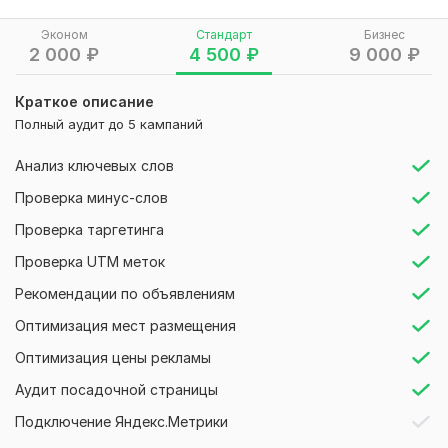
• структуру кампаний и групп
Эконом
Стандарт
Бизнес
• ключевые фразы и минус-слова
2 000
₽
4 500
₽
9 000
₽
• объявления, офферы и CTR
Краткое описание
• ставки, стратегии и распределение бюджета
Полный аудит до 5 кампаний
• релевантность посадочных страниц
Анализ ключевых слов
• корректность целей, Метрики и базовой аналитики
Проверка минус-слов
• качество трафика и возможные слабые места
Проверка таргетинга
По итогам вы получите:
Проверка UTM меток
• список найденных ошибок
Рекомендации по объявлениям
• понятное объяснение, что именно мешает результату
Оптимизация мест размещения
• рекомендации по исправлению
Оптимизация цены рекламы
• точки роста для снижения стоимости заявки и
Аудит посадочной страницы
повышения эффективности рекламы
Подключение Яндекс.Метрики
Аудит подойдёт, если у вас уже запущена реклама, но