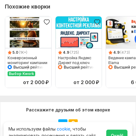
Похожие кворки
5.0
(1K+)
4.9
(725)
4.9
(473)
Конверсионный
Настройка Яндекс
Ведение кампа
мониторинг кампании
Директ под ключ
Elama
Яндекс Директ на
поисковой выдаче
Выбор Kwork
от 2 000
₽
от 2 000
₽
6
Расскажите друзьям об этом кворке
Мы используем файлы
cookie
, чтобы
анализировать посещения и делать сайт
Окей!