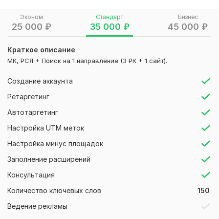
• Точке скупки, если заявки приходят без веса, типа
Эконом
Стандарт
Бизнес
изделия и понимания услуги.
25 000
₽
35 000
₽
45 000
₽
• Маркетологу, если непонятно, какие запросы дают
клиентов, а какие тратят бюджет.
Краткое описание
МК, РСЯ + Поиск на 1 направление (3 РК + 1 сайт).
Что я сделаю
• Разделю кампании по направлениям: ремонт, скупка,
Создание аккаунта
изготовление, оценка, кольца, цепочки, серьги, золото,
Ретаргетинг
серебро, гео.
Автотаргетинг
• Соберу ключи и минус-фразы: своими руками, форум,
бесплатно, вакансии, обучение, пробы, как проверить, как
Настройка UTM меток
почистить.
Настройка минус площадок
• Подготовлю объявления под целевое действие: ремонт,
Заполнение расширений
пайка, уменьшение кольца, оценка, скупка, цена за грамм,
срочность.
Консультация
• Настрою цели, формы, звонки и аналитику, чтобы видеть
Количество ключевых слов
150
стоимость обращения по направлениям.
Ведение рекламы
• Дам рекомендации: что отключить, что усилить, какие