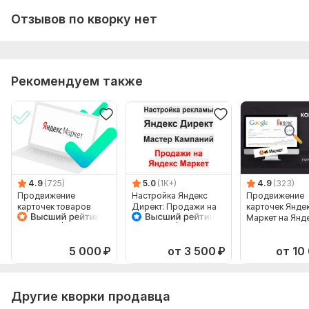
6. Примеры ключевых слов;
Отзывов по кворку нет
7. Доступы к Директу и к Метрике. Если нет, создам
самостоятельно.
8. Лицензии/сертификаты, если Ваша деятельность
Рекомендуем также
лицензируется.
Тип:
Создание и настройка
4.9
(725)
5.0
(1K+)
4.9
(323)
Продвижение
Настройка Яндекс
Продвижение
карточек товаров
Директ: Продажи на
карточек Янде
Яндекс Маркет в
Яндекс Маркет
Маркет на Янд
Яндекс Директ
Мастер Кампаний
Директ. Рекла
товаров
5 000
₽
от 3 500
₽
от 10
Другие кворки продавца