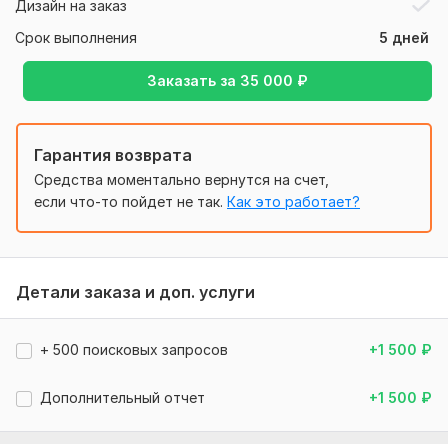
Дизайн на заказ
услуги вынести отдельно.
Срок выполнения
5 дней
Что вы получите
• Более чистые заявки на ремонт, скупку и ювелирные
Заказать за
35 000
₽
услуги.
• Структуру рекламы по услугам и сегментам.
Гарантия возврата
• Понимание, где бюджет окупается, а где нужны правки.
Средства моментально вернутся на счет,
После заказа подготовлю краткую стратегию запуска или
если что-то пойдет не так.
Как это работает?
доработки рекламы.
Нужно для заказа:
1. Примеры сайтов и рекламы (если есть);
Детали заказа и доп. услуги
2. Примерный бюджет на рекламу;
3. УТП (уникальное торговое предложение) желательно с
+ 500 поисковых запросов
+1 500
₽
конкретными условиями, акциями и т.д.
4. Все ваши преимущества над конкурентами;
Дополнительный отчет
+1 500
₽
5. Регион рекламы (списком);