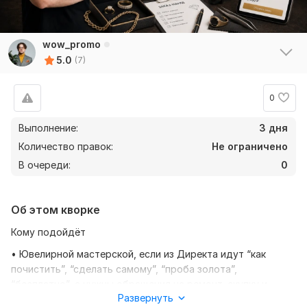
wow_promo
5.0
(7)
0
Выполнение:
3 дня
Количество правок:
Не ограничено
В очереди:
0
Об этом кворке
Кому подойдёт
• Ювелирной мастерской, если из Директа идут “как
почистить”, “сделать самому”, “проба золота”,
“бесплатно”, а нужны обращения на ремонт, скупку и
Развернуть
изготовление.