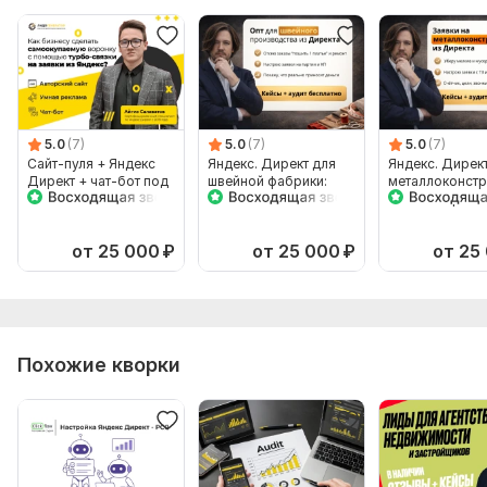
5.0
(7)
5.0
(7)
5.0
(7)
Сайт-пуля + Яндекс
Яндекс. Директ для
Яндекс. Дирек
Директ + чат-бот под
швейной фабрики:
металлоконстр
ключ
заявки на опт и
заявки на расч
контракты
от 25 000
₽
от 25 000
₽
от 25
Похожие кворки