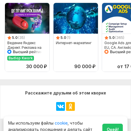
5.0
(35)
5.0
(1)
5.0
(365)
Ведение Яндекс
Интернет-маркетинг
Google Ads дл
Директ. Реклама на
EU, CA. Англий
поиске и РСЯ
язык
Выбор Kwork
30 000
₽
90 000
₽
от 17
Расскажите друзьям об этом кворке
Мы используем файлы
cookie
, чтобы
анализировать посещения и делать сайт
Окей!