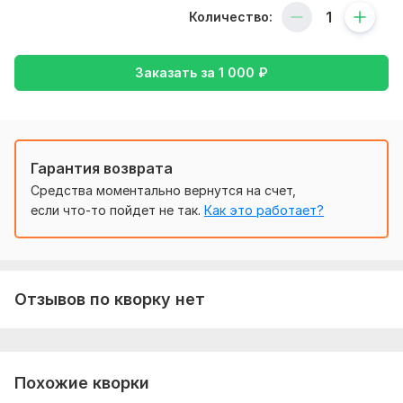
будет написать
Количество:
Фриланс услуга включает:
Заказать за
1 000
₽
Создание аккаунта
Консультация
Количество ключевых слов: 2
Срок выполнения:
3 дня
Гарантия возврата
Тип:
Создание и настройка
Средства моментально вернутся на счет,
если что-то пойдет не так.
Как это работает?
Отзывов по кворку нет
Похожие кворки