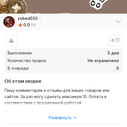
zebed555
0.0
(0)
0
Выполнение:
3 дня
Количество правок:
Не ограничено
В очереди:
0
Об этом кворке
Пишу комментарии и отзывы для ваших товаров или
сайтов. За раз могу сделать максимум 10. Оплата в
соответствии с проделанной работой
Нужно для заказа:
Развернуть
От вас требуются только ссылки на товары или сайты, а
так же примерное или точное указание того, что нужно