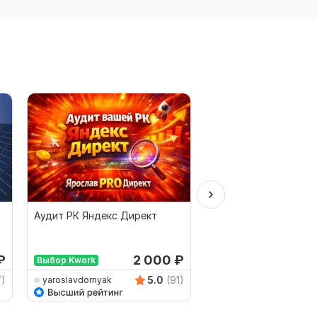
Аудит РК Яндекс Директ
Настройка Яндекс Д
Поиск + РСЯ
₽
2 000
₽
от 
Выбор Kwork
7)
5.0
(91)
yaroslavdornyak
andrey-shabrukov