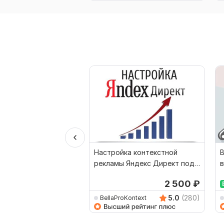
Настройка контекстной
В
рекламы Яндекс Директ под
в
ключ
2 500
₽
5.0
(280)
BellaProKontext