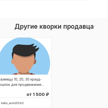
Другие кворки продавца
азмещу 10, 20, 30 крауд-
ссылок для продвижения
айта
от 1 500
₽
hello_world1243