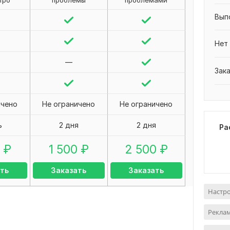
тро
проблемы
проблемами
Вып
Нет
—
Зак
ичено
Не ограничено
Не ограничено
ь
2 дня
2 дня
Ра
₽
1 500
₽
2 500
₽
ть
Заказать
Заказать
Настр
Реклам