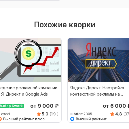
Похожие кворки
едение рекламной кампании
Яндекс Директ. Настройка
 Я. Директ и Google Ads
контекстной рекламы на
поиске Яндекс
от 9 000
₽
от 6 000
Выбор Kwork
5.0
(1K+)
4.8
(3
excel
Artem2305