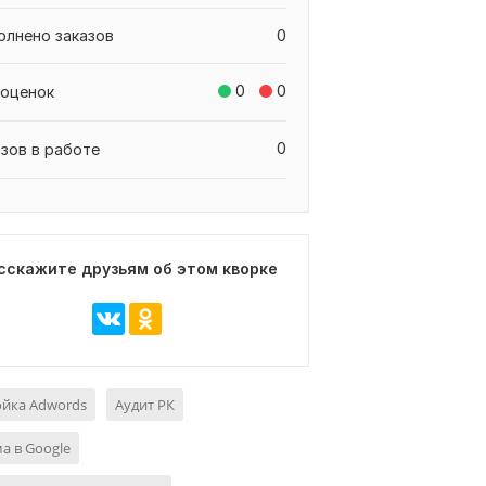
олнено заказов
0
0
0
 оценок
0
азов в работе
сскажите друзьям об этом кворке
ойка Adwords
Аудит РК
а в Google