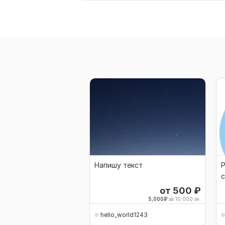
Напишу текст
Р
с
от 500
₽
5,000
₽
за 10 000 зн.
hello_world1243