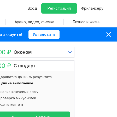
Вход
Регистрация
Фрилансеру
Аудио, видео, съемка
Бизнес и жизнь
м аккаунте!
Установить
00
₽
Эконом
00
₽
Стандарт
оработка до 100% результата
 дня на выполнение
Анализ ключевых слов
Проверка минус-слов
Оценю контент