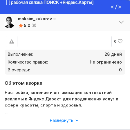
maksim_kukarov
5.0
(8)
0
Выполнение:
28 дней
Количество правок:
Не ограничено
В очереди:
0
Об этом кворке
Настройка, ведение и оптимизация контекстной
рекламы в Яндекс Директ для продвижения услуг в
сфере красоты, спорта и здоровья.
Основное отличие моего предложения включает
Развернуть
понимание особенностей и технических настроек
рекламного кабинета для подбора именно Вашей целевой