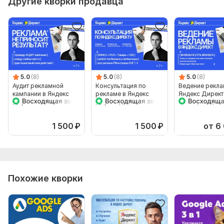
Другие кворки продавца
5.0
(8)
5.0
(8)
5.0
(8)
Аудит рекламной
Консультация по
Ведение рекла
кампании в Яндекс
рекламе в Яндекс
Яндекс Директ
Директ +анализ
Директ для Бизнеса.
Поиск, РСЯ, Т
целевой страницы
+Экспресс аудит
Яндекс Карты
1 500
₽
1 500
₽
от 6
Похожие кворки