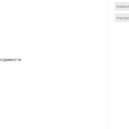
Клиент
Настр
бходимости