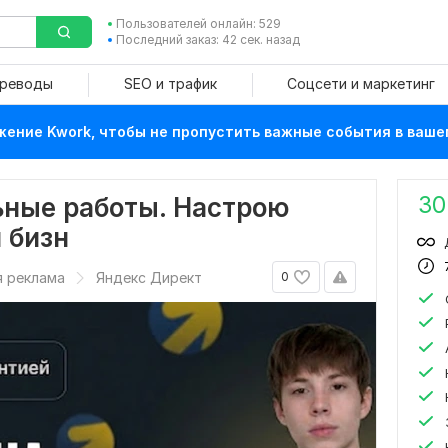
Пользователей онлайн: 529
Последний заказ: 42 сек. назад
ереводы
SEO и трафик
Соцсети и маркетинг
ение Kwork, чтобы не пропустить важные события в ваше
30
ьные работы. Настрою
 бизн
я реклама
Яндекс Директ
0