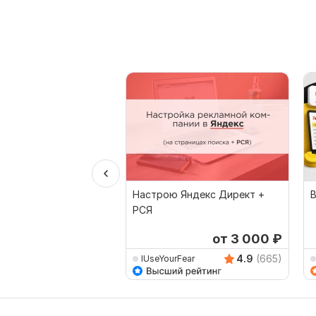
Настрою Яндекс Директ +
В
РСЯ
от 3 000
₽
4.9
(665)
IUseYourFear