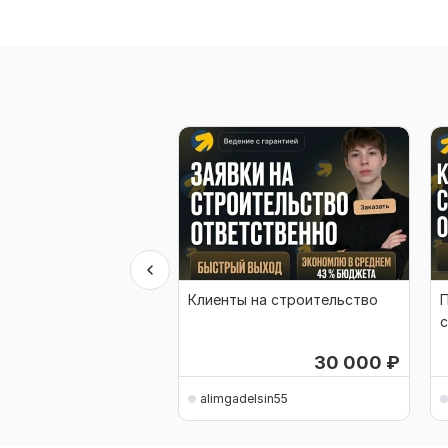
Клиенты на строительство
П
с
30 000
₽
alimgadelsin55