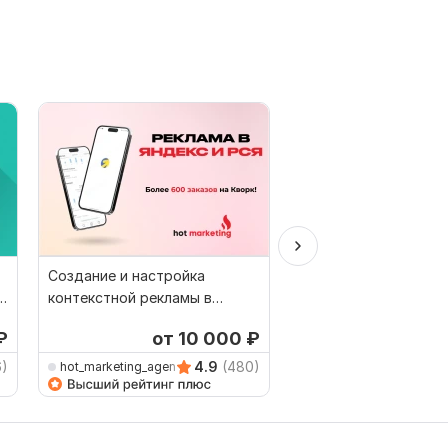
Создание и настройка
Настройка контекст
контекстной рекламы в
рекламы Яндекс. Ди
Яндекс. Реклама РСЯ Директ
₽
от 10 000
₽
6)
4.9
(480)
hot_marketing_agency
HeadShrimp