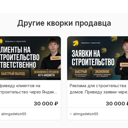
Другие кворки продавца
риведу клиентов на
Реклама для строительства
троительство через Яндекс
домов. Приведу заявки чере
Директ
Яндекс
30 000
₽
30 000
alimgadelsin55
alimgadelsin55