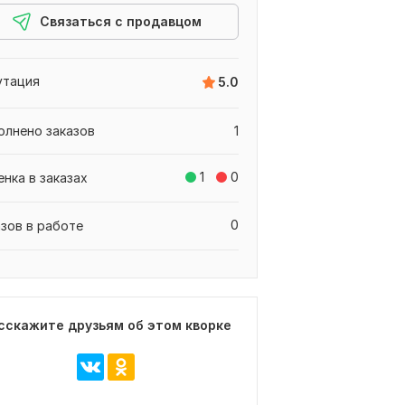
Связаться с продавцом
утация
5.0
олнено заказов
1
1
0
енка в заказах
0
азов в работе
сскажите друзьям об этом кворке