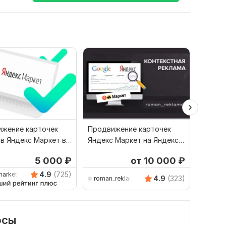
жение карточек
Продвижение карточек
Настро
в Яндекс Маркет в
Яндекс Маркет на Яндекс
для Ozo
 Директ
Директ. Реклама товаров
Яндекс
5 000
₽
от 10 000
₽
4.9
(725)
marketing
4.9
(323)
roman_reklama
m-dir
осы