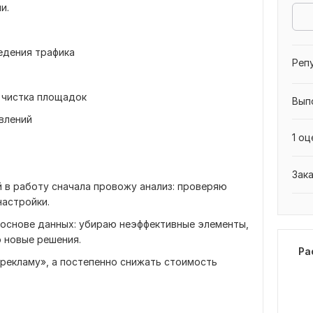
и.
ведения трафика
Реп
 чистка площадок
Вып
явлений
1 оц
Зак
й в работу сначала провожу анализ: проверяю
настройки.
 основе данных: убираю неэффективные элементы,
 новые решения.
Ра
рекламу», а постепенно снижать стоимость